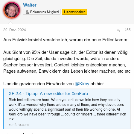
Walter
Bekanntes Mitglied
Lizenzinhaber
20. Dez. 2024
#55
Aus Entwicklersicht verstehe ich, warum der neue Editor kommt.
Aus Sicht von 95% der User sage ich, der Editor ist denen völlig
gleichgültig. Die Zeit, die da investiert wurde, wäre in andere
Sachen besser investiert. Content leichter entdeckbar machen,
Pages aufwerten, Entwicklern das Leben leichter machen, etc etc
Und die gravierenden Einwände von
@Kirby
ab hier
XF 2.4 - Tiptap: A new editor for XenForo
Rich text editors are hard. When you drill down into how they actually
work, it's a wonder why there are so many of them, and why developers
would willingly spend a significant part of their life working on one. At
XenForo we have been through ... counts on fingers ... three different rich
text...
xenforo.com