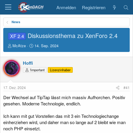
Anmelden
Registrieren
News
Diskussionsthema zu XenForo 2.4
XF 2.4
E
E
McAtze
14. Sep. 2024
r
r
s
s
t
t
Hoffi
e
e
!important
Lizenzinhaber
l
l
l
l
e
t
17. Dez. 2024
#41
r
a
m
Der Wechsel auf TipTap lässt mich massiv Aufhorchen. Positiv
gesehen. Moderne Technologie, endlich.
Ich kann mit gut Vorstellen das mit 3 ein Technologiechange
einherziehen wird, und daher man so lange auf 2 bleibt wie man
noch PHP einsetzt.