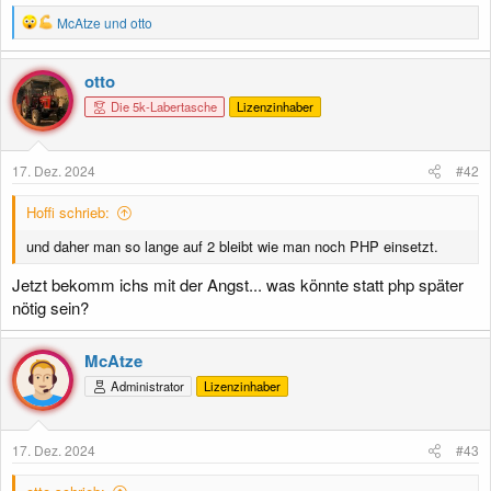
R
McAtze
und
otto
e
a
k
otto
t
Die 5k-Labertasche
Lizenzinhaber
i
o
n
e
17. Dez. 2024
#42
n
:
Hoffi schrieb:
und daher man so lange auf 2 bleibt wie man noch PHP einsetzt.
Jetzt bekomm ichs mit der Angst... was könnte statt php später
nötig sein?
McAtze
Administrator
Lizenzinhaber
17. Dez. 2024
#43