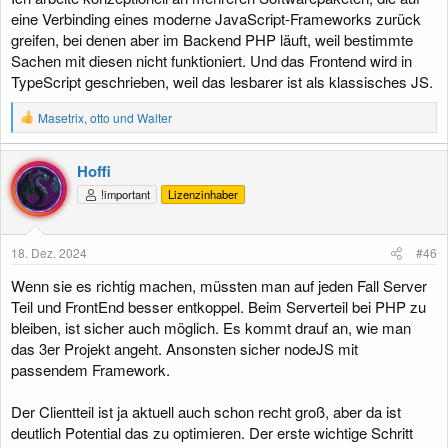
eine Verbinding eines moderne JavaScript-Frameworks zurück
greifen, bei denen aber im Backend PHP läuft, weil bestimmte
Sachen mit diesen nicht funktioniert. Und das Frontend wird in
TypeScript geschrieben, weil das lesbarer ist als klassisches JS.
R
Masetrix
,
otto
und
Walter
e
a
k
Hoffi
t
!important
Lizenzinhaber
i
o
n
e
18. Dez. 2024
#46
n
:
Wenn sie es richtig machen, müssten man auf jeden Fall Server
Teil und FrontEnd besser entkoppel. Beim Serverteil bei PHP zu
bleiben, ist sicher auch möglich. Es kommt drauf an, wie man
das 3er Projekt angeht. Ansonsten sicher nodeJS mit
passendem Framework.
Der Clientteil ist ja aktuell auch schon recht groß, aber da ist
deutlich Potential das zu optimieren. Der erste wichtige Schritt