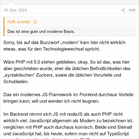
n
e
18. Dez. 2024
#48
n
:
Hoffi schrieb:
Das ist eine gute und moderne Basis.
Sorry, bis auf das Buzzworf „modern“ kam hier nicht wirklich
etwas, was für den Technologiewechsel spricht.
Wäre PHP mit 5.0 stehen geblieben, okay. So ist das, was hier
aber geschrieben wurde, eher die üblichen Befindlichkeiten des
„syntaktischen“ Zuckers, sowie die üblichen Vorurteile und
Schubladen.
Das ein modernes JS-Framework im Frontend durchaus Vorteile
bringen kann, will und werden ich nicht leugnen.
Im Backend nimmt sich JS mit nodeJS als auch PHP nicht
wirklich viel. JavaScript allgemein als Modern zu bezeichnen ist,
verglichen mit PHP auch durchaus komisch. Beide sind Steinalt
und JavaScript hat, bis heute, sofern man nicht auf TypeScript