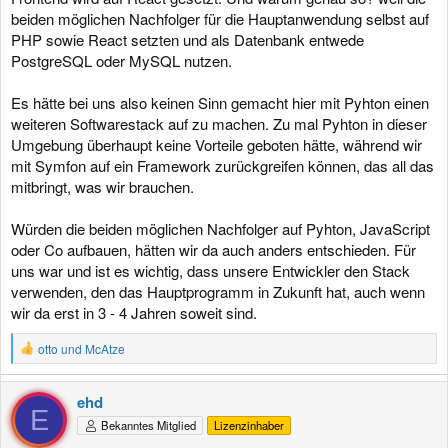
beiden möglichen Nachfolger für die Hauptanwendung selbst auf
PHP sowie React setzten und als Datenbank entwede
PostgreSQL oder MySQL nutzen.
Es hätte bei uns also keinen Sinn gemacht hier mit Pyhton einen
weiteren Softwarestack auf zu machen. Zu mal Pyhton in dieser
Umgebung überhaupt keine Vorteile geboten hätte, während wir
mit Symfon auf ein Framework zurückgreifen können, das all das
mitbringt, was wir brauchen.
Würden die beiden möglichen Nachfolger auf Pyhton, JavaScript
oder Co aufbauen, hätten wir da auch anders entschieden. Für
uns war und ist es wichtig, dass unsere Entwickler den Stack
verwenden, den das Hauptprogramm in Zukunft hat, auch wenn
wir da erst in 3 - 4 Jahren soweit sind.
R
otto
und
McAtze
e
a
k
ehd
t
E
Bekanntes Mitglied
Lizenzinhaber
i
o