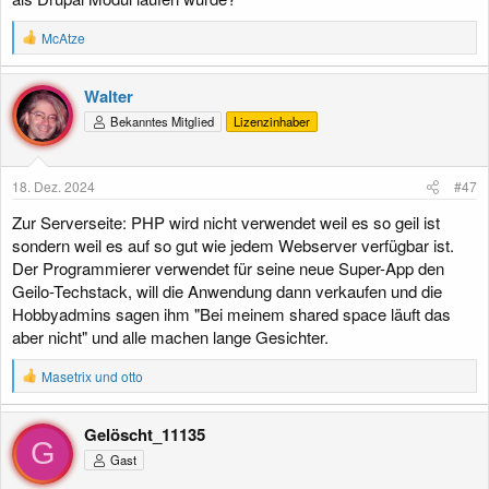
R
McAtze
e
a
k
Walter
t
Bekanntes Mitglied
Lizenzinhaber
i
o
n
e
18. Dez. 2024
#47
n
:
Zur Serverseite: PHP wird nicht verwendet weil es so geil ist
sondern weil es auf so gut wie jedem Webserver verfügbar ist.
Der Programmierer verwendet für seine neue Super-App den
Geilo-Techstack, will die Anwendung dann verkaufen und die
Hobbyadmins sagen ihm "Bei meinem shared space läuft das
aber nicht" und alle machen lange Gesichter.
R
Masetrix
und
otto
e
a
k
Gelöscht_11135
t
G
Gast
i
o