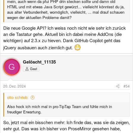
mein, auch wenn da pfui PHP drin stecken sollte und damn old
HTML und mit etwas Java Script gewürzt... vielleicht könntest du ja,
aus alter Verbundenheit, womöglich, vielleicht, ... mal drauf schauen
wegen der aktuellen Probleme damit?
Die neue Google API? Ich weiss noch nicht wie sehr ich zurück
an die Tastatur gehe. Aktuell bin ich dabei meine AddOns (die
wichtigen) auf 2.3.x zu hieven. Dank GitHub Copilot geht das
jQuery ausbauen auch ziemlich gut.
Gelöscht_11135
G
Gast
20. Dez. 2024
#54
otto schrieb:
Also hock ich mich mal in pro-TipTap Team und fühle mich in
freudiger Erwartung.
So, jetzt mal ein bisschen mehr: Ich finde das, was sie da zeigen,
sehr gut. Das was ich bisher von ProseMirror gesehen habe,