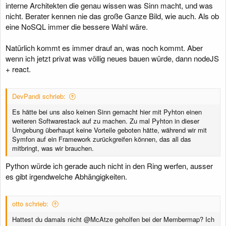
gesprungen wegen soviel "Bullshit", der da rum kam.
interne Architekten die genau wissen was Sinn macht, und was
nicht. Berater kennen nie das große Ganze Bild, wie auch. Als ob
eine NoSQL immer die bessere Wahl wäre.
Natürlich kommt es immer drauf an, was noch kommt. Aber
wenn ich jetzt privat was völlig neues bauen würde, dann nodeJS
+ react.
DevPandi schrieb:
Es hätte bei uns also keinen Sinn gemacht hier mit Pyhton einen
weiteren Softwarestack auf zu machen. Zu mal Pyhton in dieser
Umgebung überhaupt keine Vorteile geboten hätte, während wir mit
Symfon auf ein Framework zurückgreifen können, das all das
mitbringt, was wir brauchen.
Python würde ich gerade auch nicht in den Ring werfen, ausser
es gibt irgendwelche Abhängigkeiten.
otto schrieb:
Hattest du damals nicht @McAtze geholfen bei der Membermap? Ich