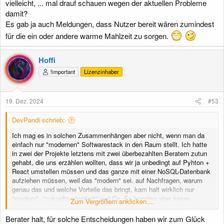
vielleicht, ... mal drauf schauen wegen der aktuellen Probleme
damit?
Es gab ja auch Meldungen, dass Nutzer bereit wären zumindest
für die ein oder andere warme Mahlzeit zu sorgen.
Hoffi
!important
Lizenzinhaber
19. Dez. 2024
#53
DevPandi schrieb:
Ich mag es in solchen Zusammenhängen aber nicht, wenn man da
einfach nur "modernen" Softwarestack in den Raum stellt. Ich hatte
in zwei der Projekte letztens mit zwei überbezahlten Beratern zutun
gehabt, die uns erzählen wollten, dass wir ja unbedingt auf Pyhton +
React umstellen müssen und das ganze mit einer NoSQL-Datenbank
aufziehen müssen, weil das "modern" sei. auf Nachfragen, warum
genau das und welche Vorteile das bringt, kam halt wirklich nur
"modern", "zukunftsorientiert" und Co. Es konnten aber keine
Zum Vergrößern anklicken....
handfesten Vorteile benannt werden. Unsere beiden Senior Devs fürs
Backend und der fürs Frontend sind bei den Sitzungen fast im Kreis
Berater halt, für solche Entscheidungen haben wir zum Glück