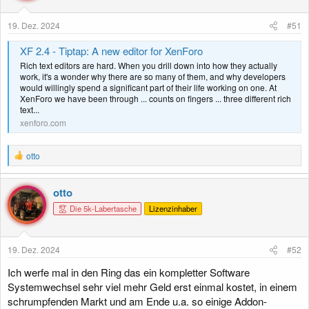
n
e
19. Dez. 2024
#51
n
:
XF 2.4 - Tiptap: A new editor for XenForo
Rich text editors are hard. When you drill down into how they actually
work, it's a wonder why there are so many of them, and why developers
would willingly spend a significant part of their life working on one. At
XenForo we have been through ... counts on fingers ... three different rich
text...
xenforo.com
R
otto
e
a
k
otto
t
Die 5k-Labertasche
Lizenzinhaber
i
o
n
e
19. Dez. 2024
#52
n
:
Ich werfe mal in den Ring das ein kompletter Software
Systemwechsel sehr viel mehr Geld erst einmal kostet, in einem
schrumpfenden Markt und am Ende u.a. so einige Addon-