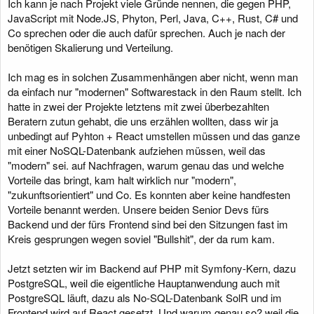
Ich kann je nach Projekt viele Gründe nennen, die gegen PHP,
JavaScript mit Node.JS, Phyton, Perl, Java, C++, Rust, C# und
Co sprechen oder die auch dafür sprechen. Auch je nach der
benötigen Skalierung und Verteilung.
Ich mag es in solchen Zusammenhängen aber nicht, wenn man
da einfach nur "modernen" Softwarestack in den Raum stellt. Ich
hatte in zwei der Projekte letztens mit zwei überbezahlten
Beratern zutun gehabt, die uns erzählen wollten, dass wir ja
unbedingt auf Pyhton + React umstellen müssen und das ganze
mit einer NoSQL-Datenbank aufziehen müssen, weil das
"modern" sei. auf Nachfragen, warum genau das und welche
Vorteile das bringt, kam halt wirklich nur "modern",
"zukunftsorientiert" und Co. Es konnten aber keine handfesten
Vorteile benannt werden. Unsere beiden Senior Devs fürs
Backend und der fürs Frontend sind bei den Sitzungen fast im
Kreis gesprungen wegen soviel "Bullshit", der da rum kam.
Jetzt setzten wir im Backend auf PHP mit Symfony-Kern, dazu
PostgreSQL, weil die eigentliche Hauptanwendung auch mit
PostgreSQL läuft, dazu als No-SQL-Datenbank SolR und im
Frontend wird auf React gesetzt. Und warum genau so? weil die