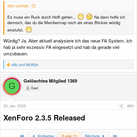
:
otto schrieb:
Es muss ein Ruck durch Hoffi gehen...
Na dann hoffe ich
dennoch, das du die Membermap noch als eines Blickes würdig
einstufst.
Würdig? Ja. Aber aktuell analysiere ich das neue FA System, ich
hab ja sehr exzessiv FA eingesetzt und hab da gerade viel
umzubauen.
R
otto
und
McAtze
e
a
k
Gelöschtes Mitglied 1369
t
G
Gast
i
o
n
e
30. Jan. 2025
#60
n
:
XenForo 2.3.5 Released​
Erste
Letzte
Vorherige
3 von 11
Nächste