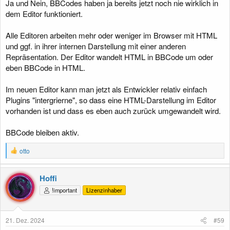
Ja und Nein, BBCodes haben ja bereits jetzt noch nie wirklich in
dem Editor funktioniert.
Alle Editoren arbeiten mehr oder weniger im Browser mit HTML
und ggf. in ihrer internen Darstellung mit einer anderen
Repräsentation. Der Editor wandelt HTML in BBCode um oder
eben BBCode in HTML.
Im neuen Editor kann man jetzt als Entwickler relativ einfach
Plugins "intergrierne", so dass eine HTML-Darstellung im Editor
vorhanden ist und dass es eben auch zurück umgewandelt wird.
BBCode bleiben aktiv.
R
otto
e
a
k
Hoffi
t
!important
Lizenzinhaber
i
o
n
e
21. Dez. 2024
#59
n