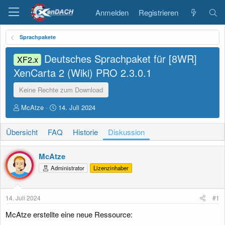
Anmelden
Registrieren
Sprachpakete
Deutsches Sprachpaket für [8WR]
XF2.x
XenCarta 2 (Wiki) PRO
2.3.0.1
Keine Rechte zum Download
E
E
McAtze
14. Juli 2024
r
r
s
s
Übersicht
FAQ
Historie
Diskussion
t
t
e
e
l
l
McAtze
l
l
Administrator
Lizenzinhaber
e
t
r
a
m
14. Juli 2024
#1
McAtze erstellte eine neue Ressource: