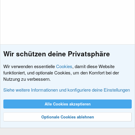
Wir schützen deine Privatsphäre
Wir verwenden essentielle
Cookies
, damit diese Website
funktioniert, und optionale Cookies, um den Komfort bei der
Nutzung zu verbessern.
Sprachpakete
Siehe weitere Informationen und konfiguriere deine Einstellungen
Cookies
XenDACH - Fixed
Deutsch (Du)
Alle Cookies akzeptieren
Kontakt
Nutzungsbedingungen
Datenschutz
Hilfe und Impressum
R
S
Optionale Cookies ablehnen
S
®
Community platform by XenForo
© 2010-2024 XenForo Ltd.