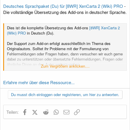
Deutsches Sprachpaket (Du) für [8WR] XenCarta 2 (Wiki) PRO
-
Die vollständige Übersetzung des Add-ons in deutscher Sprache.
Dies ist die komplette Übersetzung des Add-ons
[8WR] XenCarta 2
(Wiki) PRO
in Deutsch (Du).
Der Support zum Add-on erfolgt ausschließlich im Thema des
Originalautors. Solltet ihr Probleme mit der Formulierung von
Fehlermeldungen oder Fragen haben, dann versuchen wir euch gerne
dabei zu unterstützen oder übersetzte Fehlermeldungen, Fragen oder
ähnliche Dinge an den Autor weiterzugeben.
Zum Vergrößern anklicken....
Das Recht an dieser...
Erfahre mehr über diese Ressource...
Du musst dich einloggen oder registrieren, um hier zu antworten.
Facebook
X (Twitter)
Reddit
WhatsApp
E-Mail
Link
Teilen: