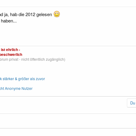
 und ja, hab die 2012 gelesen
 haben...
ist ehrlich -
beschwerlich
um privat - nicht öffentlich zugänglich)
stärker & größer als zuvor
cht Anonyme Nutzer
Du 