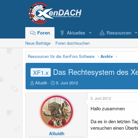
Foren
Aktuelles
Ressourcen
Neue Beiträge
Foren durchsuchen
Ressourcen für die XenForo Software
Archiv
Das Rechtesystem des X
XF1.x
E
E
Alluidh
5. Juni 2012
r
r
s
s
5. Juni 2012
t
t
e
e
Hallo zusammen
l
l
l
l
Da es in den letzten T
e
t
r
a
versuchen einen Überbl
m
Alluidh