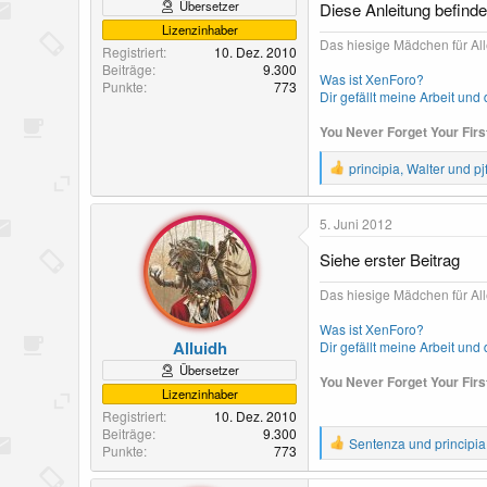
Übersetzer
Diese Anleitung befinde
Lizenzinhaber
Das hiesige Mädchen für All
Registriert
10. Dez. 2010
Beiträge
9.300
Was ist XenForo?
Punkte
773
Dir gefällt meine Arbeit un
You Never Forget Your Fir
R
principia
,
Walter
und
pj
e
a
k
5. Juni 2012
t
i
Siehe erster Beitrag
o
n
Das hiesige Mädchen für All
e
n
Was ist XenForo?
:
Alluidh
Dir gefällt meine Arbeit un
Übersetzer
You Never Forget Your Fir
Lizenzinhaber
Registriert
10. Dez. 2010
Beiträge
9.300
R
Sentenza
und
principia
Punkte
773
e
a