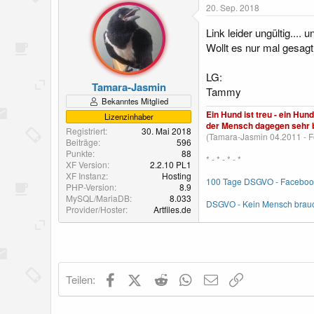
k
20. Sep. 2018
t
i
Link leider ungültig....
o
Wollt es nur mal gesagt
n
e
n
LG:
:
Tamara-Jasmin
Tammy
Bekanntes Mitglied
Ein Hund ist treu - ein Hund 
Lizenzinhaber
der Mensch dagegen sehr 
Registriert
30. Mai 2018
(Tamara-Jasmin 04.2011 - For
Beiträge
596
Punkte
88
* - * - * - *
XF Version
2.2.10 PL1
XF Instanz
Hosting
100 Tage DSGVO - Facebook 
PHP-Version
8.9
MySQL/MariaDB
8.033
DSGVO - Kein Mensch brau
Provider/Hoster
Artfiles.de
Facebook
X (Twitter)
Reddit
WhatsApp
E-Mail
Link
Teilen: