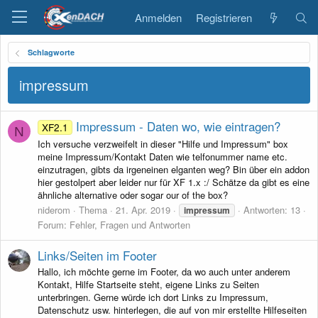
Anmelden
Registrieren
Schlagworte
impressum
Impressum - Daten wo, wie eintragen?
XF2.1
N
Ich versuche verzweifelt in dieser "Hilfe und Impressum" box
meine Impressum/Kontakt Daten wie telfonummer name etc.
einzutragen, gibts da irgeneinen elganten weg? Bin über ein addon
hier gestolpert aber leider nur für XF 1.x :/ Schätze da gibt es eine
ähnliche alternative oder sogar our of the box?
niderom
Thema
21. Apr. 2019
Antworten: 13
impressum
Forum:
Fehler, Fragen und Antworten
Links/Seiten im Footer
Hallo, ich möchte gerne im Footer, da wo auch unter anderem
Kontakt, Hilfe Startseite steht, eigene Links zu Seiten
unterbringen. Gerne würde ich dort Links zu Impressum,
Datenschutz usw. hinterlegen, die auf von mir erstellte Hilfeseiten