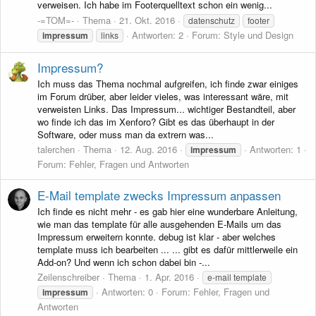
verweisen. Ich habe im Footerquelltext schon ein wenig...
-=TOM=-
Thema
21. Okt. 2016
datenschutz
footer
Antworten: 2
Forum:
Style und Design
impressum
links
Impressum?
Ich muss das Thema nochmal aufgreifen, ich finde zwar einiges
im Forum drüber, aber leider vieles, was interessant wäre, mit
verweisten Links. Das Impressum... wichtiger Bestandteil, aber
wo finde ich das im Xenforo? Gibt es das überhaupt in der
Software, oder muss man da extrern was...
talerchen
Thema
12. Aug. 2016
Antworten: 1
impressum
Forum:
Fehler, Fragen und Antworten
E-Mail template zwecks Impressum anpassen
Ich finde es nicht mehr - es gab hier eine wunderbare Anleitung,
wie man das template für alle ausgehenden E-Mails um das
Impressum erweitern konnte. debug ist klar - aber welches
template muss ich bearbeiten ... ... gibt es dafür mittlerweile ein
Add-on? Und wenn ich schon dabei bin -...
Zeilenschreiber
Thema
1. Apr. 2016
e-mail template
Antworten: 0
Forum:
Fehler, Fragen und
impressum
Antworten