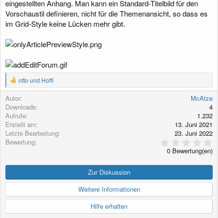
eingestellten Anhang. Man kann ein Standard-Titelbild für den
Vorschaustil definieren, nicht für die Themenansicht, so dass es
im Grid-Style keine Lücken mehr gibt.
R
otto
und
Hoffi
e
a
Autor
McAtze
k
Downloads
4
t
Aufrufe
1.232
i
Erstellt am
13. Juni 2021
o
Letzte Bearbeitung
23. Juni 2022
n
0
Bewertung
e
,
n
0 Bewertung(en)
0
:
0
S
Zur Diskussion
t
e
Weitere Informationen
r
n
Hilfe erhalten
(
e