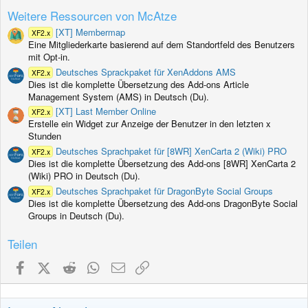
)
Weitere Ressourcen von McAtze
[XT] Membermap
XF2.x
Eine Mitgliederkarte basierend auf dem Standortfeld des Benutzers
mit Opt-in.
Deutsches Sprackpaket für XenAddons AMS
XF2.x
Dies ist die komplette Übersetzung des Add-ons Article
Management System (AMS) in Deutsch (Du).
[XT] Last Member Online
XF2.x
Erstelle ein Widget zur Anzeige der Benutzer in den letzten x
Stunden
Deutsches Sprachpaket für [8WR] XenCarta 2 (Wiki) PRO
XF2.x
Dies ist die komplette Übersetzung des Add-ons [8WR] XenCarta 2
(Wiki) PRO in Deutsch (Du).
Deutsches Sprachpaket für DragonByte Social Groups
XF2.x
Dies ist die komplette Übersetzung des Add-ons DragonByte Social
Groups in Deutsch (Du).
Teilen
Facebook
X (Twitter)
Reddit
WhatsApp
E-Mail
Link