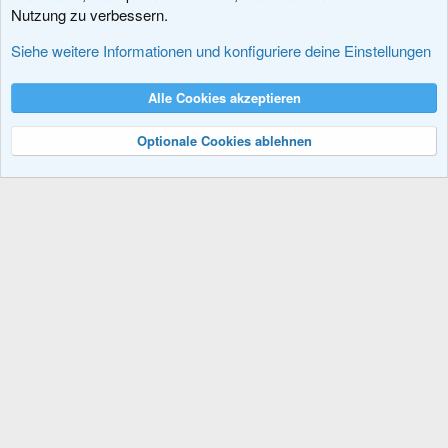
Nutzung zu verbessern.
Add-Ons
Siehe weitere Informationen und konfiguriere deine Einstellungen
Cookies
XenDACH - Fixed
Deutsch (Du)
Alle Cookies akzeptieren
Kontakt
Nutzungsbedingungen
Datenschutz
Hilfe und Impressum
R
S
Optionale Cookies ablehnen
S
®
Community platform by XenForo
© 2010-2024 XenForo Ltd.