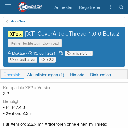
Anmelden
Registrieren
Add-Ons
[XT] CoverArticleThread
1.0.0 Beta 2
XF2.x
Keine Rechte zum Download
A
D
S
McAtze
13. Juni 2021
articleforum
u
a
c
default cover
xf2.2
t
t
h
o
u
l
r
m
a
Übersicht
Aktualisierungen (1)
Historie
Diskussion
E
g
r
w
Kompatible XF2.x Version
s
o
2.2
t
r
e
t
Benötigt
l
e
- PHP 7.4.0+
l
- XenForo 2.2.+
u
n
Für XenForo 2.2.x mit Artikelforen ohne einen im Thread
g