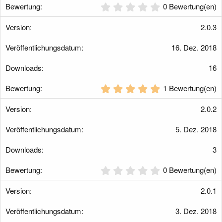
0
0 Bewertung(en)
g
,
0
2.0.3
0
S
16. Dez. 2018
t
e
r
16
n
(
5
1 Bewertung(en)
e
,
)
0
2.0.2
0
S
5. Dez. 2018
t
e
r
3
n
(
0
0 Bewertung(en)
e
,
)
0
2.0.1
0
S
3. Dez. 2018
t