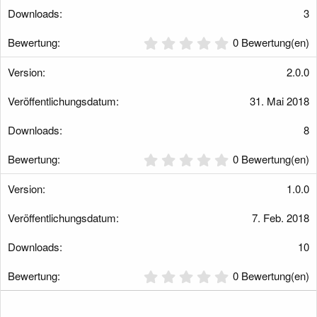
e
r
3
n
(
0
0 Bewertung(en)
e
,
)
0
2.0.0
0
S
31. Mai 2018
t
e
r
8
n
(
0
0 Bewertung(en)
e
,
)
0
1.0.0
0
S
7. Feb. 2018
t
e
r
10
n
(
0
0 Bewertung(en)
e
,
)
0
0