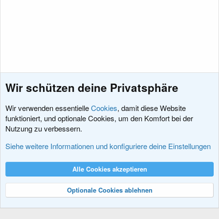
S
t
e
r
n
(
e
)
Wir schützen deine Privatsphäre
Wir verwenden essentielle
Cookies
, damit diese Website
funktioniert, und optionale Cookies, um den Komfort bei der
Nutzung zu verbessern.
Add-Ons
Siehe weitere Informationen und konfiguriere deine Einstellungen
Cookies
XenDACH - Fixed
Deutsch (Du)
Alle Cookies akzeptieren
Kontakt
Nutzungsbedingungen
Datenschutz
Hilfe und Impressum
R
S
Optionale Cookies ablehnen
S
®
Community platform by XenForo
© 2010-2024 XenForo Ltd.