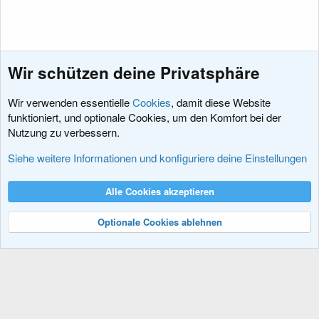
Wir schützen deine Privatsphäre
Wir verwenden essentielle
Cookies
, damit diese Website
funktioniert, und optionale Cookies, um den Komfort bei der
Nutzung zu verbessern.
Erweiterungen
Siehe weitere Informationen und konfiguriere deine Einstellungen
Cookies
XenDACH - Fixed
Deutsch (Du)
Alle Cookies akzeptieren
Kontakt
Nutzungsbedingungen
Datenschutz
Hilfe und Impressum
R
S
Optionale Cookies ablehnen
S
®
Community platform by XenForo
© 2010-2024 XenForo Ltd.