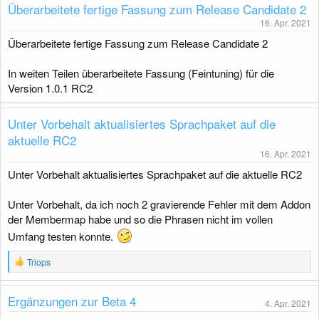
Überarbeitete fertige Fassung zum Release Candidate 2
16. Apr. 2021
Überarbeitete fertige Fassung zum Release Candidate 2
In weiten Teilen überarbeitete Fassung (Feintuning) für die
Version 1.0.1 RC2
Unter Vorbehalt aktualisiertes Sprachpaket auf die
aktuelle RC2
16. Apr. 2021
Unter Vorbehalt aktualisiertes Sprachpaket auf die aktuelle RC2
Unter Vorbehalt, da ich noch 2 gravierende Fehler mit dem Addon
der Membermap habe und so die Phrasen nicht im vollen
Umfang testen konnte.
R
Triops
e
a
k
Ergänzungen zur Beta 4
4. Apr. 2021
t
i