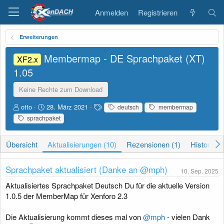
Anmelden
Registrieren
Erweiterungen
Membermap - DE Sprachpaket (XT)
XF2.x
1.05
Keine Rechte zum Download
A
D
S
otto
28. März 2021
deutsch
membermap
u
a
c
sprachpaket
t
t
h
o
u
l
r
m
a
Übersicht
Aktualisierungen (10)
Rezensionen (1)
Historie
E
g
r
w
Sprachpaket aktualisiert (Danke an @mph)
s
o
10. Sep. 2025
t
r
Aktualisiertes Sprachpaket Deutsch Du für die aktuelle Version
e
t
1.0.5 der MemberMap für Xenforo 2.3
l
e
l
u
Die Aktualisierung kommt dieses mal von
@mph
- vielen Dank
n