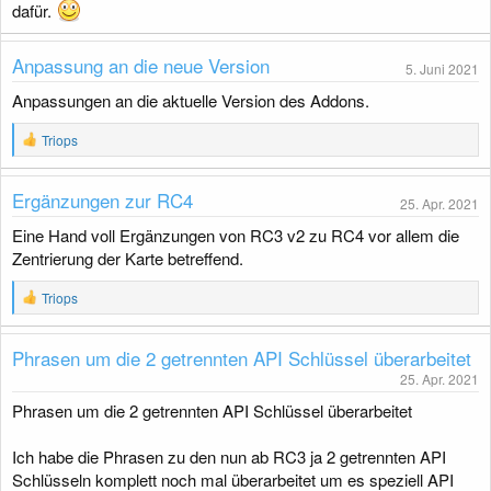
dafür.
g
Anpassung an die neue Version
5. Juni 2021
Anpassungen an die aktuelle Version des Addons.
R
Triops
e
a
k
Ergänzungen zur RC4
25. Apr. 2021
t
i
Eine Hand voll Ergänzungen von RC3 v2 zu RC4 vor allem die
o
Zentrierung der Karte betreffend.
n
e
n
R
Triops
:
e
a
k
Phrasen um die 2 getrennten API Schlüssel überarbeitet
t
25. Apr. 2021
i
o
Phrasen um die 2 getrennten API Schlüssel überarbeitet
n
e
n
Ich habe die Phrasen zu den nun ab RC3 ja 2 getrennten API
:
Schlüsseln komplett noch mal überarbeitet um es speziell API