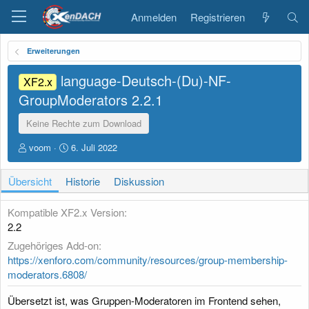
Anmelden
Registrieren
Erweiterungen
language-Deutsch-(Du)-NF-
XF2.x
GroupModerators
2.2.1
Keine Rechte zum Download
A
D
voom
6. Juli 2022
u
a
t
t
Übersicht
Historie
Diskussion
o
u
r
m
E
Kompatible XF2.x Version
r
2.2
s
Zugehöriges Add-on
t
e
https://xenforo.com/community/resources/group-membership-
l
moderators.6808/
l
u
Übersetzt ist, was Gruppen-Moderatoren im Frontend sehen,
n