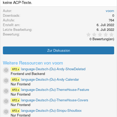
keine ACP-Texte.
g
Autor
voom
Downloads
0
Aufrufe
764
Erstellt am
6. Juli 2022
Letzte Bearbeitung
6. Juli 2022
0
Bewertung
,
0 Bewertung(en)
0
0
S
Zur Diskussion
t
e
r
Weitere Ressourcen von voom
n
(
language-Deutsch-(Du)-Andy-ShowDeleted
XF2.x
Ressourcen-Icon
e
Frontend und Backend
)
language-Deutsch-(Du)-Andy-Calendar
XF2.x
Ressourcen-Icon
Nur Frontend
language-Deutsch-(Du)-ThemeHouse-Feature
XF2.x
Ressourcen-Icon
Nur Frontend
language-Deutsch-(Du)-ThemeHouse-Covers
XF2.x
Ressourcen-Icon
Nur Frontend
language-Deutsch-(Du)-Siropu-Shoutbox
XF2.x
Ressourcen-Icon
Nur Frontend