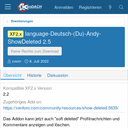
Anmelden
Registrieren
Erweiterungen
language-Deutsch-(Du)-Andy-
XF2.x
ShowDeleted
2.5
Keine Rechte zum Download
A
D
voom
8. Juli 2022
u
a
t
t
Übersicht
Historie
Diskussion
o
u
r
m
E
Kompatible XF2.x Version
r
2.2
s
Zugehöriges Add-on
t
e
https://xenforo.com/community/resources/show-deleted.5635/
l
l
Das Addon kann jetzt auch "soft deleted" Profilnachrichten und
u
Kommentare anzeigen und löschen.
n