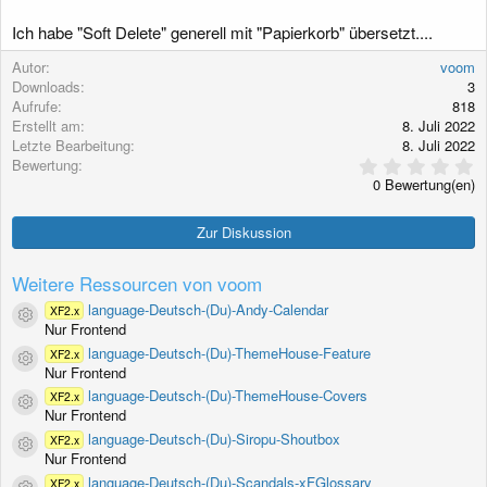
g
Ich habe "Soft Delete" generell mit "Papierkorb" übersetzt....
Autor
voom
Downloads
3
Aufrufe
818
Erstellt am
8. Juli 2022
Letzte Bearbeitung
8. Juli 2022
0
Bewertung
,
0 Bewertung(en)
0
0
S
Zur Diskussion
t
e
r
Weitere Ressourcen von voom
n
(
language-Deutsch-(Du)-Andy-Calendar
XF2.x
Ressourcen-Icon
e
Nur Frontend
)
language-Deutsch-(Du)-ThemeHouse-Feature
XF2.x
Ressourcen-Icon
Nur Frontend
language-Deutsch-(Du)-ThemeHouse-Covers
XF2.x
Ressourcen-Icon
Nur Frontend
language-Deutsch-(Du)-Siropu-Shoutbox
XF2.x
Ressourcen-Icon
Nur Frontend
language-Deutsch-(Du)-Scandals-xFGlossary
XF2.x