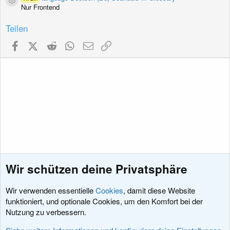
Ressourcen-Icon
Nur Frontend
Teilen
Facebook
X (Twitter)
Reddit
WhatsApp
E-Mail
Link
Wir schützen deine Privatsphäre
Wir verwenden essentielle
Cookies
, damit diese Website
funktioniert, und optionale Cookies, um den Komfort bei der
Nutzung zu verbessern.
Erweiterungen