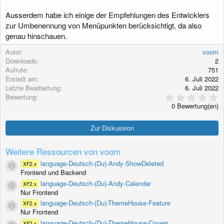
g
Ausserdem habe ich einige der Empfehlungen des Entwicklers
zur Umbenennung von Menüpunkten berücksichtigt, da also
genau hinschauen.
Autor
voom
Downloads
2
Aufrufe
751
Erstellt am
6. Juli 2022
Letzte Bearbeitung
6. Juli 2022
0
Bewertung
,
0 Bewertung(en)
0
0
S
Zur Diskussion
t
e
r
Weitere Ressourcen von voom
n
(
language-Deutsch-(Du)-Andy-ShowDeleted
XF2.x
Ressourcen-Icon
e
Frontend und Backend
)
language-Deutsch-(Du)-Andy-Calendar
XF2.x
Ressourcen-Icon
Nur Frontend
language-Deutsch-(Du)-ThemeHouse-Feature
XF2.x
Ressourcen-Icon
Nur Frontend
language-Deutsch-(Du)-ThemeHouse-Covers
XF2.x