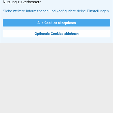
Nutzung zu verbessern.
Erweiterungen
Siehe weitere Informationen und konfiguriere deine Einstellungen
Cookies
XenDACH - Fixed
Deutsch (Du)
Alle Cookies akzeptieren
Kontakt
Nutzungsbedingungen
Datenschutz
Hilfe und Impressum
R
S
Optionale Cookies ablehnen
S
®
Community platform by XenForo
© 2010-2024 XenForo Ltd.