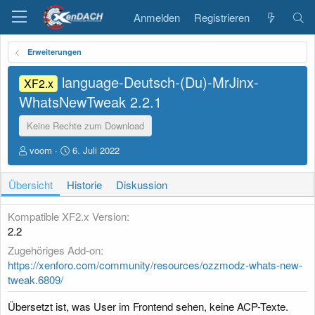
Anmelden
Registrieren
Erweiterungen
language-Deutsch-(Du)-MrJinx-
XF2.x
WhatsNewTweak
2.2.1
Keine Rechte zum Download
A
D
voom
6. Juli 2022
u
a
t
t
Übersicht
Historie
Diskussion
o
u
r
m
E
Kompatible XF2.x Version
r
2.2
s
Zugehöriges Add-on
t
e
https://xenforo.com/community/resources/ozzmodz-whats-new-
l
tweak.6809/
l
u
Übersetzt ist, was User im Frontend sehen, keine ACP-Texte.
n