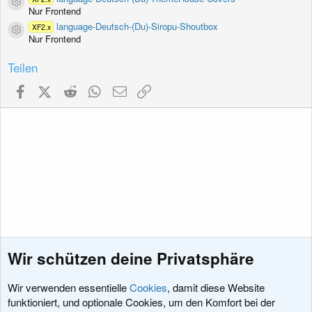
Ressourcen-Icon
Nur Frontend
language-Deutsch-(Du)-Siropu-Shoutbox
XF2.x
Ressourcen-Icon
Nur Frontend
Teilen
Facebook
X (Twitter)
Reddit
WhatsApp
E-Mail
Link
Wir schützen deine Privatsphäre
Wir verwenden essentielle
Cookies
, damit diese Website
funktioniert, und optionale Cookies, um den Komfort bei der