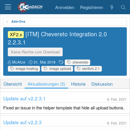
Anmelden
Registrieren
Add-Ons
[ITM] Chevereto Integration 2.0
XF2.x
2.2.3.1
Keine Rechte zum Download
A
D
S
McAtze
31. Mai 2018
chevereto
u
a
c
image hosting
image upload
xenforo 2.1
t
t
h
o
u
l
r
m
a
Übersicht
Aktualisierungen (5)
Historie
Diskussion
E
g
r
w
Update auf v2.2.3.1
s
o
6. Feb. 2021
t
r
Fixed an issue in the helper template that hide all upload buttons.
e
t
l
e
l
Update auf v2.2.3
6. Feb. 2021
u
n