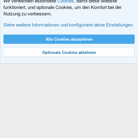
Wir verwenden essentielle
Cookies
, damit diese Website
funktioniert, und optionale Cookies, um den Komfort bei der
Nutzung zu verbessern.
Add-Ons
Siehe weitere Informationen und konfiguriere deine Einstellungen
Cookies
XenDACH - Fixed
Deutsch (Du)
Alle Cookies akzeptieren
Kontakt
Nutzungsbedingungen
Datenschutz
Hilfe und Impressum
R
S
Optionale Cookies ablehnen
S
®
Community platform by XenForo
© 2010-2024 XenForo Ltd.