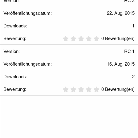
RC 2
0
S
22. Aug. 2015
t
e
r
1
n
(
0
0 Bewertung(en)
e
,
)
0
RC 1
0
S
16. Aug. 2015
t
e
r
2
n
(
0
0 Bewertung(en)
e
,
)
0
0
S
t
e
r
n