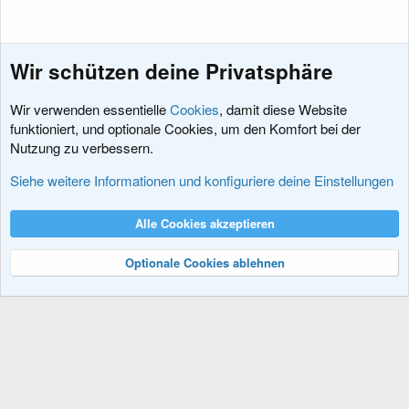
(
e
)
Wir schützen deine Privatsphäre
Wir verwenden essentielle
Cookies
, damit diese Website
funktioniert, und optionale Cookies, um den Komfort bei der
Nutzung zu verbessern.
Add-Ons
Siehe weitere Informationen und konfiguriere deine Einstellungen
Cookies
XenDACH - Fixed
Deutsch (Du)
Alle Cookies akzeptieren
Kontakt
Nutzungsbedingungen
Datenschutz
Hilfe und Impressum
R
S
Optionale Cookies ablehnen
S
®
Community platform by XenForo
© 2010-2024 XenForo Ltd.