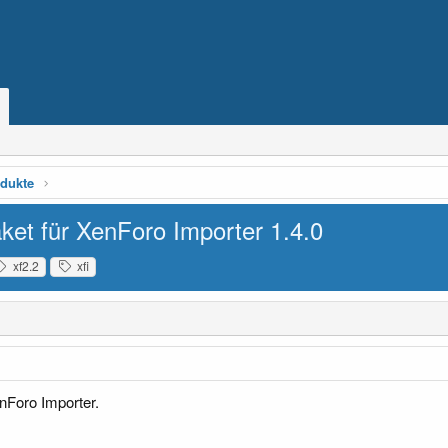
dukte
ket für XenForo Importer
1.4.0
xf2.2
xfi
nForo Importer.