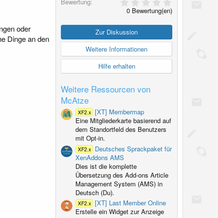
0
Bewertung
,
0 Bewertung(en)
0
0
ungen oder
S
Zur Diskussion
t
he Dinge an den
e
Weitere Informationen
r
n
Hilfe erhalten
(
e
)
Weitere Ressourcen von
McAtze
[XT] Membermap
XF2.x
Eine Mitgliederkarte basierend auf
dem Standortfeld des Benutzers
mit Opt-in.
Deutsches Sprackpaket für
XF2.x
XenAddons AMS
Dies ist die komplette
Übersetzung des Add-ons Article
Management System (AMS) in
Deutsch (Du).
[XT] Last Member Online
XF2.x
Erstelle ein Widget zur Anzeige