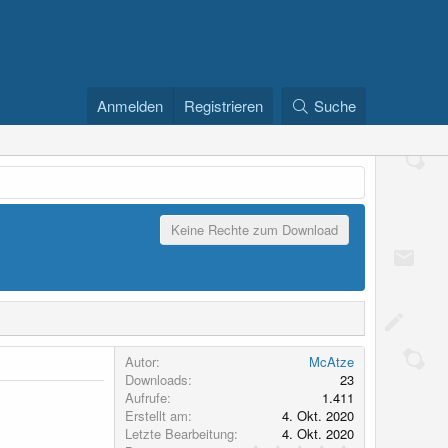
Anmelden
Registrieren
Suche
Keine Rechte zum Download
Autor
McAtze
Downloads
23
Aufrufe
1.411
Erstellt am
4. Okt. 2020
Letzte Bearbeitung
4. Okt. 2020