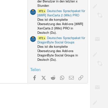
der Benutzer in den letzten x
Stunden
Deutsches Sprachpaket für
XF2.x
[8WR] XenCarta 2 (Wiki) PRO
Dies ist die komplette
Übersetzung des Add-ons [8WR]
XenCarta 2 (Wiki) PRO in
Deutsch (Du).
Deutsches Sprachpaket für
XF2.x
DragonByte Social Groups
Dies ist die komplette
Übersetzung des Add-ons
DragonByte Social Groups in
Deutsch (Du).
Teilen
Facebook
X (Twitter)
Reddit
WhatsApp
E-Mail
Link