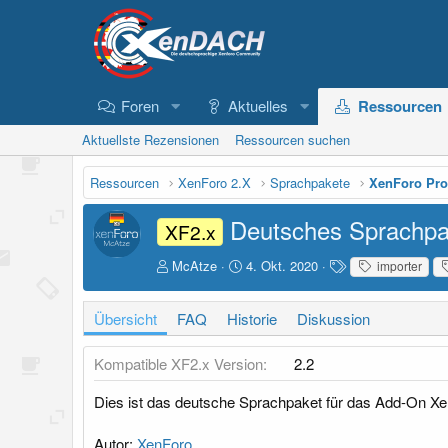
Foren
Aktuelles
Ressourcen
Aktuellste Rezensionen
Ressourcen suchen
Ressourcen
XenForo 2.X
Sprachpakete
XenForo Pro
Deutsches Sprachpa
XF2.x
A
D
S
McAtze
4. Okt. 2020
importer
u
a
c
t
t
h
Übersicht
FAQ
Historie
Diskussion
o
u
l
r
m
a
E
g
Kompatible XF2.x Version
2.2
r
w
s
o
Dies ist das deutsche Sprachpaket für das Add-On Xe
t
r
e
t
Autor:
XenForo
l
e