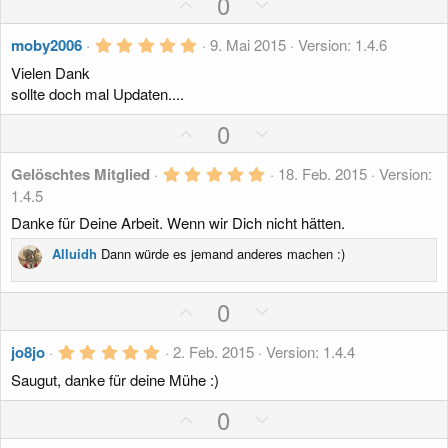
t
P
t
N
0
i
i
t
i
o
i
e
e
v
v
r
5
m
s
m
g
moby2006
9. Mai 2015
Version: 1.4.6
n
e
e
,
m
i
m
a
(
Vielen Dank
0
S
S
e
0
e
t
e
t
sollte doch mal Updaten....
)
S
t
t
i
i
t
P
N
0
i
i
e
v
v
r
o
e
m
m
n
e
e
s
5
g
Gelöschtes Mitglied
18. Feb. 2015
Version:
m
m
(
S
,
S
e
1.4.5
i
a
e
e
0
)
t
t
0
t
t
Danke für Deine Arbeit. Wenn wir Dich nicht hätten.
S
i
i
i
i
t
Alluidh
Dann würde es jemand anderes machen :)
m
m
e
v
v
r
m
m
e
n
e
P
N
0
e
(
e
S
S
e
o
e
)
t
t
5
s
g
jo8jo
2. Feb. 2015
Version: 1.4.4
i
i
,
i
a
Saugut, danke für deine Mühe :)
0
m
m
0
t
t
S
P
N
m
0
m
i
i
t
o
e
e
e
e