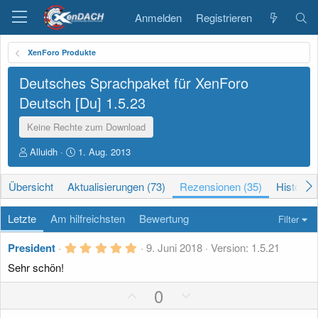
Anmelden
Registrieren
XenForo Produkte
Deutsches Sprachpaket für XenForo
Deutsch [Du]
1.5.23
Keine Rechte zum Download
A
D
Alluidh
1. Aug. 2013
u
a
t
t
Übersicht
Aktualisierungen (73)
Rezensionen (35)
Historie
o
u
r
m
E
Letzte
Am hilfreichsten
Bewertung
Filter
r
s
5
President
9. Juni 2018
Version: 1.5.21
t
,
e
Sehr schön!
0
0
l
S
P
N
0
l
t
u
o
e
e
n