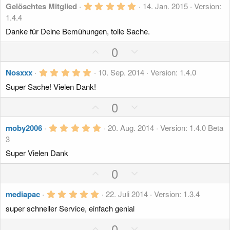
v
v
r
s
5
g
Gelöschtes Mitglied
14. Jan. 2015
Version:
n
e
e
,
1.4.4
i
a
(
0
S
S
e
0
t
t
Danke für Deine Bemühungen, tolle Sache.
)
t
S
t
i
i
t
P
N
0
i
i
e
v
v
o
r
e
m
m
e
n
e
5
s
g
Nosxxx
10. Sep. 2014
Version: 1.4.0
m
m
(
,
S
S
e
i
a
e
e
Super Sache! Vielen Dank!
0
)
t
t
0
t
t
S
P
N
0
i
i
i
i
t
o
e
m
m
e
v
v
r
5
s
g
moby2006
20. Aug. 2014
Version: 1.4.0 Beta
m
m
n
e
e
,
3
i
a
(
e
e
0
S
S
e
0
t
t
Super Vielen Dank
)
S
t
t
i
i
t
P
N
0
i
i
e
v
v
r
o
e
m
m
n
e
e
5
s
g
mediapac
22. Juli 2014
Version: 1.3.4
m
m
(
,
S
S
e
i
a
e
e
super schneller Service, einfach genial
0
)
t
t
0
t
t
S
P
N
0
i
i