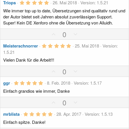
r
5
s
g
Triops
26. Mai 2018
Version: 1.5.21
g
n
,
i
a
(
Wie immer top up to date, Übersetzungen sind qualitativ rund und
0
e
0
t
t
der Autor bietet seit Jahren absolut zuverlässigen Support.
)
S
Super! Kein DE Xenforo ohne die Übersetzung von Alluidh.
i
i
t
e
v
v
P
N
0
r
n
e
e
o
e
(
S
S
e
s
5
g
Meisterschnorrer
25. Mai 2018
Version:
)
,
t
t
1.5.21
i
a
0
i
i
0
t
t
Vielen Dank für die Arbeit!!!
S
m
m
i
i
t
P
N
0
m
e
m
v
v
o
r
e
e
e
e
n
e
5
s
g
ggr
8. Feb. 2018
Version: 1.5.17
(
,
S
S
e
i
a
Einfach grandios wie immer, Danke
0
)
t
t
0
t
t
S
P
N
0
i
i
i
i
t
o
e
m
m
e
v
v
r
5
s
g
mrblista
28. Apr. 2017
Version: 1.5.13
m
m
n
e
e
,
i
a
(
e
e
Einfach spitze. Danke!
0
S
S
e
0