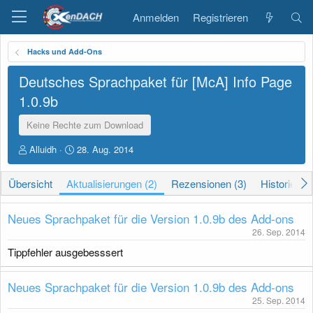
Anmelden
Registrieren
Hacks und Add-Ons
Deutsches Sprachpaket für [McA] Info Page
1.0.9b
Keine Rechte zum Download
A
D
Alluidh
28. Aug. 2014
u
a
t
t
Übersicht
Aktualisierungen (2)
Rezensionen (3)
Historie
o
u
r
m
E
Neues Sprachpaket für die Version 1.0.9b des Add-ons
r
26. Sep. 2014
s
t
Tippfehler ausgebesssert
e
l
Neues Sprachpaket für die Version 1.0.9b des Add-ons
l
u
25. Sep. 2014
n