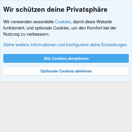
Wir schützen deine Privatsphäre
Wir verwenden essentielle
Cookies
, damit diese Website
funktioniert, und optionale Cookies, um den Komfort bei der
Nutzung zu verbessern.
Hacks und Add-Ons
Siehe weitere Informationen und konfiguriere deine Einstellungen
Cookies
XenDACH - Fixed
Deutsch (Du)
Alle Cookies akzeptieren
Kontakt
Nutzungsbedingungen
Datenschutz
Hilfe und Impressum
R
S
Optionale Cookies ablehnen
S
®
Community platform by XenForo
© 2010-2024 XenForo Ltd.