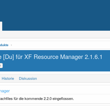
dukte
le [Du] für XF Resource Manager
2.1.6.1
m
Historie
Diskussion
nager
rachfiles für die kommende 2.2.0 eingeflossen.