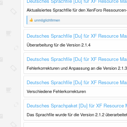
Deutsches Sprachfile [Du] für XF Resource Ma
l
u
Aktualisiertes Sprachfile für den XenForo Ressourcen
n
g
R
unmöglichfirmen
e
a
k
Deutsches Sprachfile [Du] für XF Resource Ma
t
i
Überarbeitung für die Version 2.1.4
o
n
e
Deutsches Sprachfile [Du] für XF Resource Ma
n
:
Fehlerkorrekturen und Anpassung an die Version 2.1
Deutsches Sprachfile [Du] für XF Resource Ma
Verschiedene Fehlerkorrekturen
Deutsches Sprachpaket [Du] für XF Resource
Das Sprachfile wurde für die Version 2.1.2 überarbeitet