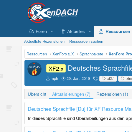
Foren
Aktuelles
Ressourcen
Aktuellste Rezensionen
Ressourcen suchen
Ressourcen
XenForo 2.X
Sprachpakete
XenForo Pro
Deutsches Sprachfi
XF2.x
A
D
S
mph
29. Jan. 2019
xf2.1
xfr
u
a
c
t
t
h
Übersicht
Aktualisierungen (7)
Rezensionen (1)
o
u
l
r
m
a
E
g
Deutsches Sprachfile [Du] für XF Resource Ma
r
w
s
o
In dieses Sprachfile sind Überarbeitungen aus den Sp
t
r
e
t
l
e