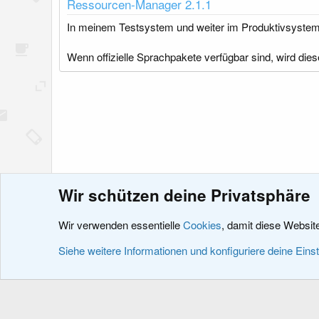
Ressourcen-Manager 2.1.1
In meinem Testsystem und weiter im Produktivsystem
Wenn offizielle Sprachpakete verfügbar sind, wird dies
Wir schützen deine Privatsphäre
Ressourcen
XenForo 2.X
Sprachpakete
XenForo Pro
Wir verwenden essentielle
Cookies
, damit diese Websit
Cookies
XenDACH - Fixed
Deutsch (Du)
Siehe weitere Informationen und konfiguriere deine Eins