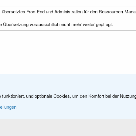
 übersetztes Fron-End und Administration für den Ressourcen-Mana
e Übersetzung voraussichtlich nicht mehr weiter gepflegt.
dukte
e funktioniert, und optionale Cookies, um den Komfort bei der Nutzun
Kontakt
Nu
tellungen
®
Community platform by XenForo
© 2010-2024 XenForo Ltd.