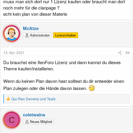
muss man sich dort nur 1 Lizenz kaufen oder braucht man dort
noch mehr für die clanpage ?
echt kein plan von dieser Materie
McAtze
Administrator
Lizenzinhaber
13. Apr. 2021
#4
Du brauchst eine XenForo Lizenz und dann kannst du dieses
Theme kaufen/installieren.
Wenn du keinen Plan davon hast solltest du dir entweder einen
Plan zulegen oder die Hände davon lassen.
R
Qui-Ran Demera
und
Tealk
e
a
k
coletwains
t
C
Neues Mitglied
i
o
n