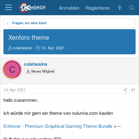
Anmelden
Registrieren
Fragen vor dem Kauf
Xenforo theme
E
E
coletwains
13. Apr. 2021
r
r
s
s
coletwains
t
t
C
e
e
Neues Mitglied
l
l
l
l
e
t
13. Apr. 2021
#1
r
a
m
hallo zusammen .
ich würde mir gern ein theme von nulumia.com kaufen
Enforcer - Premium Graphical Gaming Theme Bundle
<---
läuft das nur mit xenforo ???