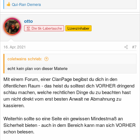
R
Qui-Ran Demera
e
a
k
otto
t
Die 5k-Labertasche
Lizenzinhaber
i
o
n
e
16. Apr. 2021
#7
n
:
coletwains schrieb:
echt kein plan von dieser Materie
Mit einem Forum, einer ClanPage begibst du dich in den
öffentlichen Raum - das heist du solltest dich VORHER dringend
schlau machen, welche rechtlichen Dinge du zu beachten hast
um nicht direkt vom erst besten Anwalt ne Abmahnung zu
kassieren.
Weiterhin sollte so eine Seite ein gewissen Mindestmaß an
Sicherheit bieten - auch in dem Bereich kann man sich VORHER
schon belesen.