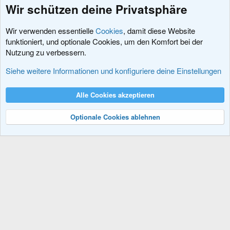
Wir schützen deine Privatsphäre
Wir verwenden essentielle
Cookies
, damit diese Website
funktioniert, und optionale Cookies, um den Komfort bei der
Nutzung zu verbessern.
Fragen vor dem Kauf
Siehe weitere Informationen und konfiguriere deine Einstellungen
Cookies
XenDACH - Fixed
Deutsch (Du)
Alle Cookies akzeptieren
Kontakt
Nutzungsbedingungen
Datenschutz
Hilfe und Impressum
R
S
Optionale Cookies ablehnen
S
®
Community platform by XenForo
© 2010-2024 XenForo Ltd.