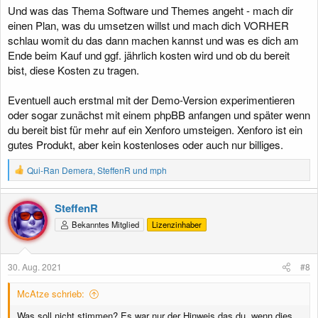
Und was das Thema Software und Themes angeht - mach dir
einen Plan, was du umsetzen willst und mach dich VORHER
schlau womit du das dann machen kannst und was es dich am
Ende beim Kauf und ggf. jährlich kosten wird und ob du bereit
bist, diese Kosten zu tragen.
Eventuell auch erstmal mit der Demo-Version experimentieren
oder sogar zunächst mit einem phpBB anfangen und später wenn
du bereit bist für mehr auf ein Xenforo umsteigen. Xenforo ist ein
gutes Produkt, aber kein kostenloses oder auch nur billiges.
R
Qui-Ran Demera
,
SteffenR
und
mph
e
a
k
SteffenR
t
Bekanntes Mitglied
Lizenzinhaber
i
o
n
e
30. Aug. 2021
#8
n
:
McAtze schrieb:
Was soll nicht stimmen? Es war nur der Hinweis das du, wenn dies