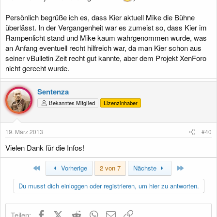
Persönlich begrüße ich es, dass Kier aktuell Mike die Bühne
überlässt. In der Vergangenheit war es zumeist so, dass Kier im
Rampenlicht stand und Mike kaum wahrgenommen wurde, was
an Anfang eventuell recht hilfreich war, da man Kier schon aus
seiner vBulletin Zeit recht gut kannte, aber dem Projekt XenForo
nicht gerecht wurde.
Sentenza
Bekanntes Mitglied
Lizenzinhaber
19. März 2013
#40
Vielen Dank für die Infos!
Erste
Letzte
Vorherige
2 von 7
Nächste
Du musst dich einloggen oder registrieren, um hier zu antworten.
Facebook
X (Twitter)
Reddit
WhatsApp
E-Mail
Link
Teilen: