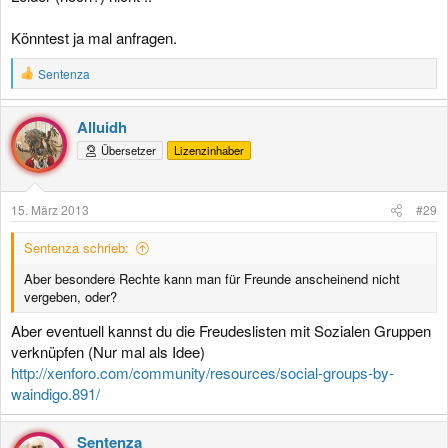
Könntest ja mal anfragen.
R
Sentenza
e
a
k
Alluidh
t
Übersetzer
Lizenzinhaber
i
o
n
e
15. März 2013
#29
n
:
Sentenza schrieb:
Aber besondere Rechte kann man für Freunde anscheinend nicht
vergeben, oder?
Aber eventuell kannst du die Freudeslisten mit Sozialen Gruppen
verknüpfen (Nur mal als Idee)
http://xenforo.com/community/resources/social-groups-by-
waindigo.891/
Sentenza