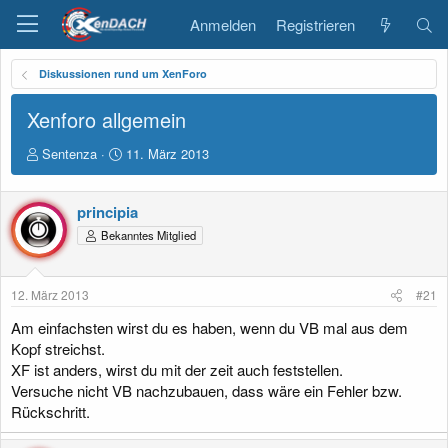
Anmelden
Registrieren
Diskussionen rund um XenForo
Xenforo allgemein
E
E
Sentenza
11. März 2013
r
r
s
s
t
t
principia
e
e
Bekanntes Mitglied
l
l
l
l
e
t
12. März 2013
#21
r
a
m
Am einfachsten wirst du es haben, wenn du VB mal aus dem
Kopf streichst.
XF ist anders, wirst du mit der zeit auch feststellen.
Versuche nicht VB nachzubauen, dass wäre ein Fehler bzw.
Rückschritt.