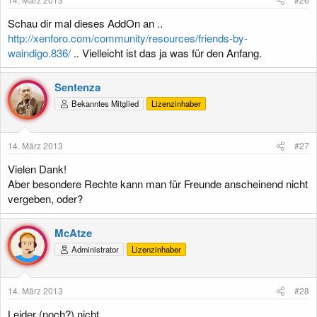
n
:
Schau dir mal dieses AddOn an ..
http://xenforo.com/community/resources/friends-by-
waindigo.836/
.. Vielleicht ist das ja was für den Anfang.
Sentenza
Bekanntes Mitglied
Lizenzinhaber
14. März 2013
#27
Vielen Dank!
Aber besondere Rechte kann man für Freunde anscheinend nicht
vergeben, oder?
McAtze
Administrator
Lizenzinhaber
14. März 2013
#28
Leider (noch?) nicht ..