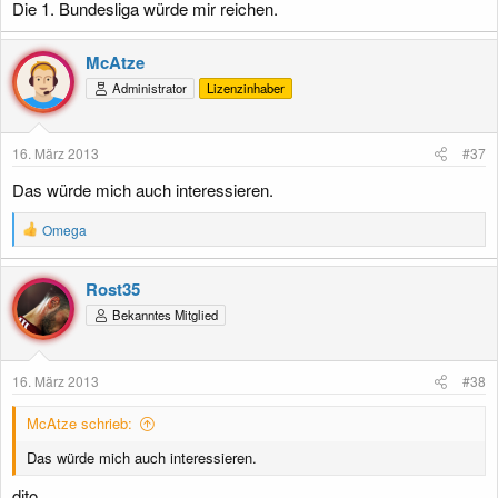
Die 1. Bundesliga würde mir reichen.
McAtze
Administrator
Lizenzinhaber
16. März 2013
#37
Das würde mich auch interessieren.
R
Omega
e
a
k
Rost35
t
Bekanntes Mitglied
i
o
n
e
16. März 2013
#38
n
:
McAtze schrieb:
Das würde mich auch interessieren.
dito