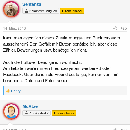
Sentenza
Bekanntes Mitglied
Lizenzinhaber
14. März 2013
#25
kann man eigentlich dieses Zustimmungs- und Punktesystem
ausschalten? Den Gefällt mir Button benötige ich, aber diese
Zähler, Bewertungen usw. benötige ich nicht.
Auch die Follower benötige ich wohl nicht.
Am liebsten wäre mir ein Freundesystem wie bei vB oder
Facebook. User die ich als Freund bestätige, können von mir
besondere Daten und Fotos sehen.
R
Henry
e
a
k
McAtze
t
Administrator
Lizenzinhaber
i
o
n
e
14. März 2013
#26