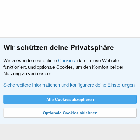
Wir schützen deine Privatsphäre
Wir verwenden essentielle
Cookies
, damit diese Website
funktioniert, und optionale Cookies, um den Komfort bei der
Nutzung zu verbessern.
News
Siehe weitere Informationen und konfiguriere deine Einstellungen
Cookies
XenDACH - Fixed
Deutsch (Du)
Alle Cookies akzeptieren
Kontakt
Nutzungsbedingungen
Datenschutz
Hilfe und Impressum
R
S
Optionale Cookies ablehnen
S
®
Community platform by XenForo
© 2010-2024 XenForo Ltd.