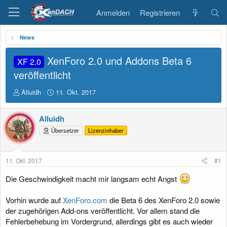
Anmelden
Registrieren
News
XenForo 2.0 und Addons Beta 6
XF 2.0
veröffentlicht
E
E
Alluidh
11. Okt. 2017
r
r
s
s
Alluidh
t
t
e
e
Übersetzer
Lizenzinhaber
l
l
l
l
e
t
11. Okt. 2017
#1
r
a
m
Die Geschwindigkeit macht mir langsam echt Angst
Vorhin wurde auf
XenForo.com
die Beta 6 des XenForo 2.0 sowie
der zugehörigen Add-ons veröffentlicht. Vor allem stand die
Fehlerbehebung im Vordergrund, allerdings gibt es auch wieder