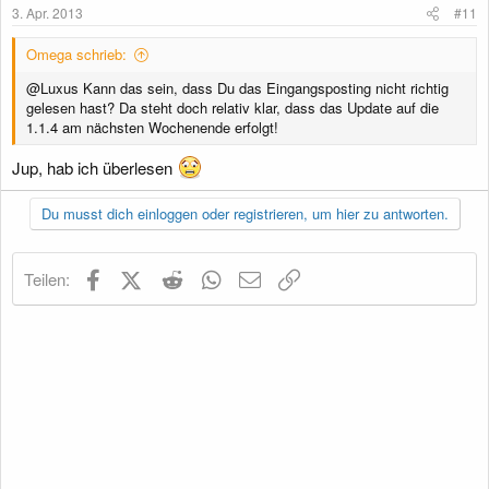
e
3. Apr. 2013
#11
n
:
Omega schrieb:
@Luxus Kann das sein, dass Du das Eingangsposting nicht richtig
gelesen hast? Da steht doch relativ klar, dass das Update auf die
1.1.4 am nächsten Wochenende erfolgt!
Jup, hab ich überlesen
Du musst dich einloggen oder registrieren, um hier zu antworten.
Facebook
X (Twitter)
Reddit
WhatsApp
E-Mail
Link
Teilen: