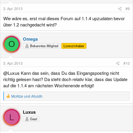
3. Apr. 2013
#9
Wie wäre es, erst mal dieses Forum auf 1.1.4 upzudaten bevor
über 1.2 nachgedacht wird?
Omega
O
Bekanntes Mitglied
Lizenzinhaber
3. Apr. 2013
#10
@Luxus Kann das sein, dass Du das Eingangsposting nicht
richtig gelesen hast? Da steht doch relativ klar, dass das Update
auf die 1.1.4 am nächsten Wochenende erfolgt!
R
McAtze
und
Alluidh
e
a
k
Luxus
t
L
Gast
i
o
n