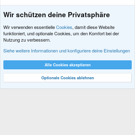
Wir schützen deine Privatsphäre
Wir verwenden essentielle
Cookies
, damit diese Website
funktioniert, und optionale Cookies, um den Komfort bei der
Nutzung zu verbessern.
Feedback zu xenDACH
Siehe weitere Informationen und konfiguriere deine Einstellungen
Cookies
XenDACH - Fixed
Deutsch (Du)
Alle Cookies akzeptieren
Kontakt
Nutzungsbedingungen
Datenschutz
Hilfe und Impressum
R
S
Optionale Cookies ablehnen
S
®
Community platform by XenForo
© 2010-2024 XenForo Ltd.