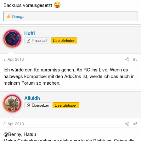
Backups vorausgesetzt
R
Omega
e
a
k
Hoffi
t
!important
Lizenzinhaber
i
o
n
e
3. Apr. 2013
#5
n
:
Ich würde den Kompromiss gehen. Ab RC ins Live. Wenn es
halbwegs kompatibel mit den AddOns ist, werde ich das auch in
meinem Forum so machen.
Alluidh
Übersetzer
Lizenzinhaber
3. Apr. 2013
#6
@Benny, Hatsu
Meine Gedanken gehen an sich auch in die Richtung. Schon die