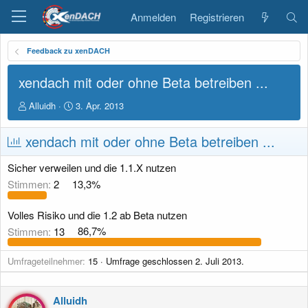
Anmelden
Registrieren
Feedback zu xenDACH
xendach mit oder ohne Beta betreiben ...
E
E
Alluidh
3. Apr. 2013
r
r
s
s
xendach mit oder ohne Beta betreiben ...
t
t
e
e
Sicher verweilen und die 1.1.X nutzen
l
l
l
l
Stimmen:
2
13,3%
e
t
r
a
Volles Risiko und die 1.2 ab Beta nutzen
m
Stimmen:
13
86,7%
Umfrageteilnehmer
15
Umfrage geschlossen
2. Juli 2013
.
Alluidh