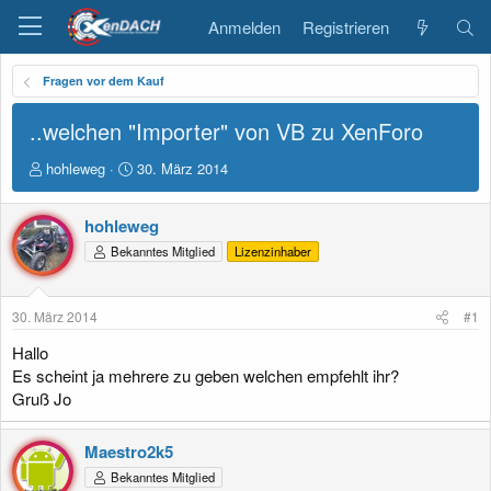
Anmelden
Registrieren
Fragen vor dem Kauf
..welchen "Importer" von VB zu XenForo
E
E
hohleweg
30. März 2014
r
r
s
s
hohleweg
t
t
e
e
Bekanntes Mitglied
Lizenzinhaber
l
l
l
l
e
t
30. März 2014
#1
r
a
m
Hallo
Es scheint ja mehrere zu geben welchen empfehlt ihr?
Gruß Jo
Maestro2k5
Bekanntes Mitglied