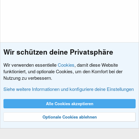
Wir schützen deine Privatsphäre
Wir verwenden essentielle
Cookies
, damit diese Website
funktioniert, und optionale Cookies, um den Komfort bei der
Nutzung zu verbessern.
Vorschläge für Add-ons
Siehe weitere Informationen und konfiguriere deine Einstellungen
Cookies
XenDACH - Fixed
Deutsch (Du)
Alle Cookies akzeptieren
Kontakt
Nutzungsbedingungen
Datenschutz
Hilfe und Impressum
R
S
Optionale Cookies ablehnen
S
®
Community platform by XenForo
© 2010-2024 XenForo Ltd.