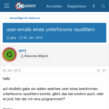
Anmelden
Registrieren
Vorschläge für Add-ons
user-emails eines unterforums rausfiltern
E
E
gery
30. Jan. 2015
r
r
s
s
gery
t
t
G
e
e
Bekanntes Mitglied
l
l
l
l
e
t
30. Jan. 2015
#1
r
a
m
hallo
auf vbulletin gabs ein addon welches user eines bestimmten
unterforums rausfiltern konnte. gibt's das bei xenforo auch, oder
ist jmd. hier der mir eins programmiert?
danke