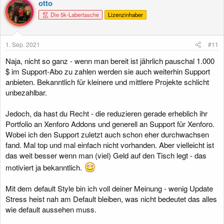
otto
t
Die 5k-Labertasche
Lizenzinhaber
i
o
n
e
1. Sep. 2021
#11
n
:
Naja, nicht so ganz - wenn man bereit ist jährlich pauschal 1.000
$ im Support-Abo zu zahlen werden sie auch weiterhin Support
anbieten. Bekanntlich für kleinere und mittlere Projekte schlicht
unbezahlbar.
Jedoch, da hast du Recht - die reduzieren gerade erheblich ihr
Portfolio an Xenforo Addons und generell an Support für Xenforo.
Wobei ich den Support zuletzt auch schon eher durchwachsen
fand. Mal top und mal einfach nicht vorhanden. Aber vielleicht ist
das weit besser wenn man (viel) Geld auf den Tisch legt - das
motiviert ja bekanntlich.
Mit dem default Style bin ich voll deiner Meinung - wenig Update
Stress heist nah am Default bleiben, was nicht bedeutet das alles
wie default aussehen muss.