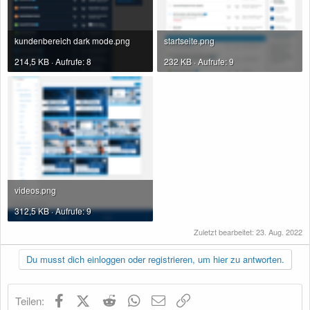
kundenbereich dark mode.png
startseite.png
214,5 KB · Aufrufe: 8
232 KB · Aufrufe: 9
videos.png
312,5 KB · Aufrufe: 9
Zuletzt bearbeitet:
23. Aug. 2022
Du musst dich einloggen oder registrieren, um hier zu antworten.
Facebook
X (Twitter)
Reddit
WhatsApp
E-Mail
Link
Teilen: