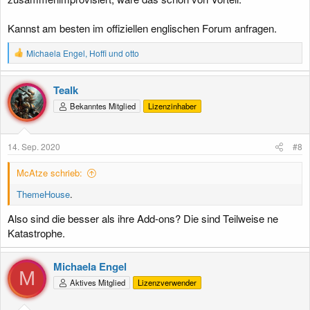
Kannst am besten im offiziellen englischen Forum anfragen.
R
Michaela Engel
,
Hoffi
und
otto
e
a
k
Tealk
t
Bekanntes Mitglied
Lizenzinhaber
i
o
n
e
14. Sep. 2020
#8
n
:
McAtze schrieb:
ThemeHouse
.
Also sind die besser als ihre Add-ons? Die sind Teilweise ne
Katastrophe.
Michaela Engel
M
Aktives Mitglied
Lizenzverwender