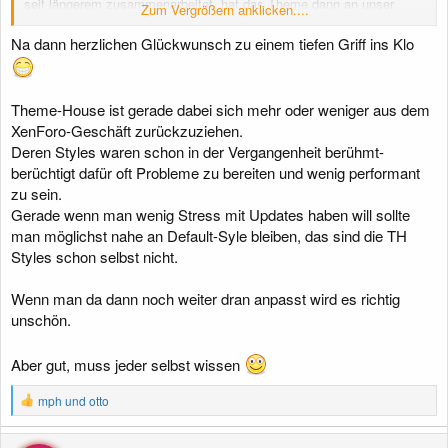
seit längerem zusammenarbeitet, hat das Theme dann an unser
Zum Vergrößern anklicken....
Corporate Design angepasst.
Na dann herzlichen Glückwunsch zu einem tiefen Griff ins Klo
Theme-House ist gerade dabei sich mehr oder weniger aus dem
XenForo-Geschäft zurückzuziehen.
Deren Styles waren schon in der Vergangenheit berühmt-
berüchtigt dafür oft Probleme zu bereiten und wenig performant
zu sein.
Gerade wenn man wenig Stress mit Updates haben will sollte
man möglichst nahe an Default-Syle bleiben, das sind die TH
Styles schon selbst nicht.
Wenn man da dann noch weiter dran anpasst wird es richtig
unschön.
Aber gut, muss jeder selbst wissen
R
mph
und
otto
e
a
k