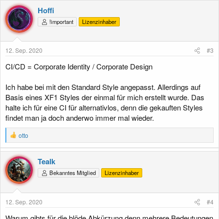
Hoffi
!important
Lizenzinhaber
12. Sep. 2020
#3
CI/CD = Corporate Identity / Corporate Design
Ich habe bei mit den Standard Style angepasst. Allerdings auf
Basis eines XF1 Styles der einmal für mich erstellt wurde. Das
halte ich für eine CI für alternativlos, denn die gekauften Styles
findet man ja doch anderwo immer mal wieder.
R
otto
e
a
k
Tealk
t
Bekanntes Mitglied
Lizenzinhaber
i
o
n
e
12. Sep. 2020
#4
n
:
Warum gibts für die blöde Abkürzung denn mehrere Bedeutungen