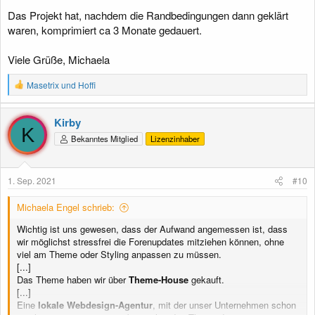
Das Projekt hat, nachdem die Randbedingungen dann geklärt
waren, komprimiert ca 3 Monate gedauert.
Viele Grüße, Michaela
R
Masetrix
und
Hoffi
e
a
k
Kirby
t
K
Bekanntes Mitglied
Lizenzinhaber
i
o
n
e
1. Sep. 2021
#10
n
:
Michaela Engel schrieb:
Wichtig ist uns gewesen, dass der Aufwand angemessen ist, dass
wir möglichst stressfrei die Forenupdates mitziehen können, ohne
viel am Theme oder Styling anpassen zu müssen.
[...]
Das Theme haben wir über
Theme-House
gekauft.
[...]
Eine
lokale Webdesign-Agentur
, mit der unser Unternehmen schon