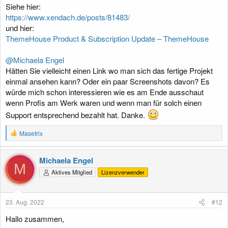
Siehe hier:
https://www.xendach.de/posts/81483/
und hier:
ThemeHouse Product & Subscription Update – ThemeHouse
@Michaela Engel
Hätten Sie vielleicht einen Link wo man sich das fertige Projekt
einmal ansehen kann? Oder ein paar Screenshots davon? Es
würde mich schon interessieren wie es am Ende ausschaut
wenn Profis am Werk waren und wenn man für solch einen
Support entsprechend bezahlt hat. Danke.
R
Masetrix
e
a
k
Michaela Engel
t
M
Aktives Mitglied
Lizenzverwender
i
o
n
e
23. Aug. 2022
#12
n
:
Hallo zusammen,