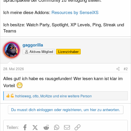
Ich meine diese Addons:
Resources by SenseiXS
Ich besitze: Watch Party, Spotlight, XP Levels, Ping, Streak und
Teams
gaggorilla
Aktives Mitglied
Lizenzinhaber
28. Mai 2026
#2
Alles gut! ich habe es rausgefunden! Wer lesen kann ist klar im
Vorteil
R
hohleweg
,
otto
,
McAtze
und eine weitere Person
e
a
Du musst dich einloggen oder registrieren, um hier zu antworten.
k
t
i
o
Facebook
X (Twitter)
Reddit
WhatsApp
E-Mail
Link
Teilen:
n