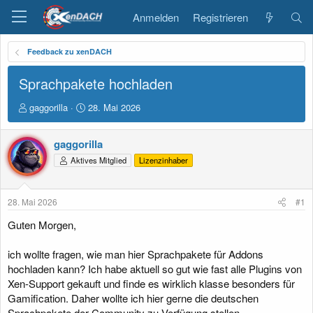
Anmelden
Registrieren
Feedback zu xenDACH
Sprachpakete hochladen
E
E
gaggorilla
28. Mai 2026
r
r
s
s
gaggorilla
t
t
e
e
Aktives Mitglied
Lizenzinhaber
l
l
l
l
e
t
28. Mai 2026
#1
r
a
m
Guten Morgen,
ich wollte fragen, wie man hier Sprachpakete für Addons
hochladen kann? Ich habe aktuell so gut wie fast alle Plugins von
Xen-Support gekauft und finde es wirklich klasse besonders für
Gamification. Daher wollte ich hier gerne die deutschen
Sprachpakete der Community zu Verfügung stellen.