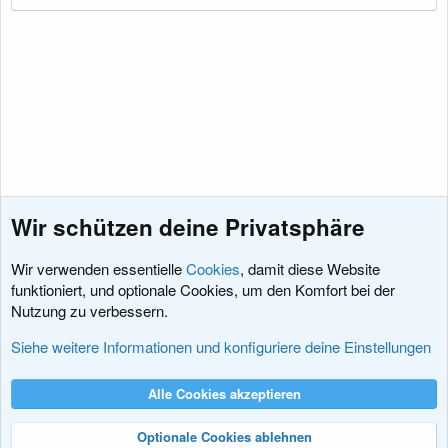
e
n
:
Wir schützen deine Privatsphäre
Wir verwenden essentielle
Cookies
, damit diese Website
funktioniert, und optionale Cookies, um den Komfort bei der
Nutzung zu verbessern.
Feedback zu xenDACH
Siehe weitere Informationen und konfiguriere deine Einstellungen
Cookies
XenDACH - Fixed
Deutsch (Du)
Alle Cookies akzeptieren
Kontakt
Nutzungsbedingungen
Datenschutz
Hilfe und Impressum
R
S
Optionale Cookies ablehnen
S