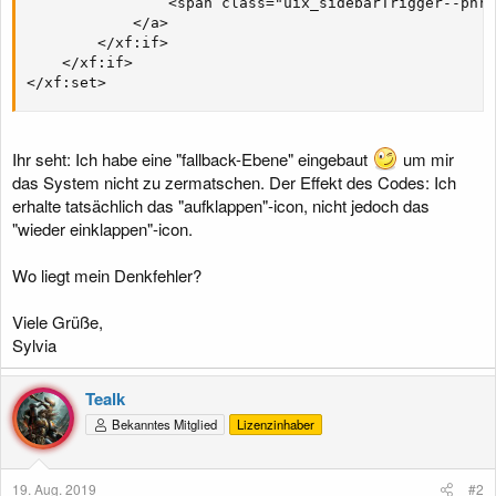
                <span class="uix_sidebarTrigger--phra
            </a>           

        </xf:if>

    </xf:if>

</xf:set>
Ihr seht: Ich habe eine "fallback-Ebene" eingebaut
um mir
das System nicht zu zermatschen. Der Effekt des Codes: Ich
erhalte tatsächlich das "aufklappen"-icon, nicht jedoch das
"wieder einklappen"-icon.
Wo liegt mein Denkfehler?
Viele Grüße,
Sylvia
Tealk
Bekanntes Mitglied
Lizenzinhaber
19. Aug. 2019
#2