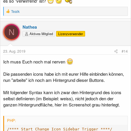
es so "verwirrend" ist?
R
Tealk
e
a
k
Nathea
t
N
Aktives Mitglied
Lizenzverwender
i
o
n
e
23. Aug. 2019
#14
n
:
Ich muss Euch noch mal nerven
Die passenden icons habe ich mit eurer Hilfe einbinden können,
nun "arbeite" ich noch am Hintergrund dieser Buttons.
Mit folgender Syntax kann ich zwar den Hintergrund des icons
selbst definieren (im Beispiel: weiss), nicht jedoch den der
ganzen Hintergrundfläche, hier im Screenshot grau hinterlegt.
PHP:
/**** Start Change Icon Sidebar Trigger ****/