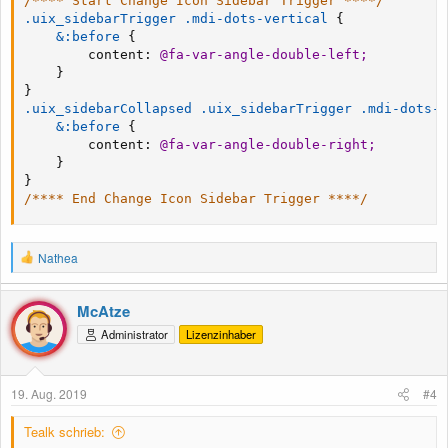
/**** Start Change Icon Sidebar Trigger ****/
.uix_sidebarTrigger .mdi-dots-vertical
{
&:before
{
content
:
@fa-var-angle-double-left
;
}
}
.uix_sidebarCollapsed .uix_sidebarTrigger .mdi-dots-v
&:before
{
content
:
@fa-var-angle-double-right
;
}
}
/**** End Change Icon Sidebar Trigger ****/
R
Nathea
e
a
k
McAtze
t
Administrator
Lizenzinhaber
i
o
n
e
19. Aug. 2019
#4
n
:
Tealk schrieb: