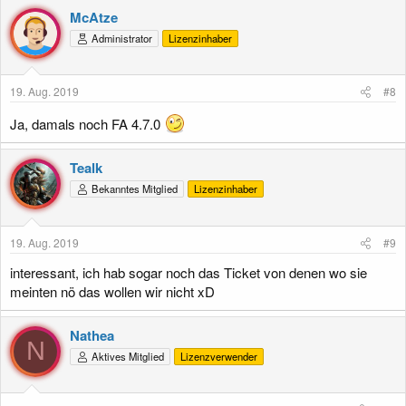
McAtze
Administrator
Lizenzinhaber
19. Aug. 2019
#8
Ja, damals noch FA 4.7.0
Tealk
Bekanntes Mitglied
Lizenzinhaber
19. Aug. 2019
#9
interessant, ich hab sogar noch das Ticket von denen wo sie
meinten nö das wollen wir nicht xD
Nathea
N
Aktives Mitglied
Lizenzverwender