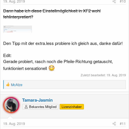
19. Aug. 2019
#10
Dann habe ich diese Einstellmöglichkeit in XF2 wohl
fehlinterpretiert?
Den Tipp mit der extra.less probiere ich gleich aus, danke dafür!
Edit:
Gerade probiert, rasch noch die Pfeile-Richtung getauscht,
funktioniert sensationell
Zuletzt bearbeitet:
19. Aug. 2019
R
McAtze
e
a
k
Tamara-Jasmin
t
Bekanntes Mitglied
Lizenzinhaber
i
o
n
e
19. Aug. 2019
#11
n