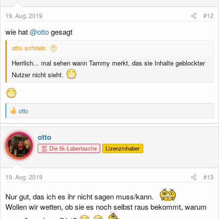
19. Aug. 2019
#12
wie hat
@otto
gesagt
otto schrieb:
Herrlich... mal sehen wann Tammy merkt, das sie Inhalte geblockter
Nutzer nicht sieht.
R
otto
e
a
k
otto
t
Die 5k-Labertasche
Lizenzinhaber
i
o
n
e
19. Aug. 2019
#13
n
:
Nur gut, das ich es ihr nicht sagen muss/kann.
Wollen wir wetten, ob sie es noch selbst raus bekommt, warum