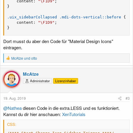
content
:
"\F1D9"
;
}
.uix_sidebarCollapsed .mdi-dots-vertical::before
{
content
:
"\F1D9"
;
}
Dort musst du aber den Code für "Material Design Icons"
eintragen.
R
McAtze
und
otto
e
a
k
McAtze
t
Administrator
Lizenzinhaber
i
o
n
e
19. Aug. 2019
#3
n
:
@Nathea
diesen Code in die extra.LESS und es funktioniert.
Kannst du dir hier anschauen:
XenTutorials
CSS: