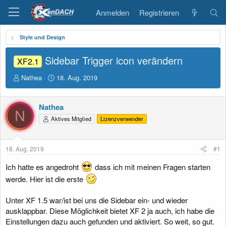
Anmelden
Registrieren
Style und Design
Sidebar Trigger icon verändern
XF2.1
E
E
Nathea
18. Aug. 2019
r
r
s
s
t
t
Nathea
N
e
e
Aktives Mitglied
Lizenzverwender
l
l
l
l
e
t
18. Aug. 2019
#1
r
a
m
Ich hatte es angedroht
dass ich mit meinen Fragen starten
werde. Hier ist die erste
Unter XF 1.5 war/ist bei uns die Sidebar ein- und wieder
ausklappbar. Diese Möglichkeit bietet XF 2 ja auch, ich habe die
Einstellungen dazu auch gefunden und aktiviert. So weit, so gut.