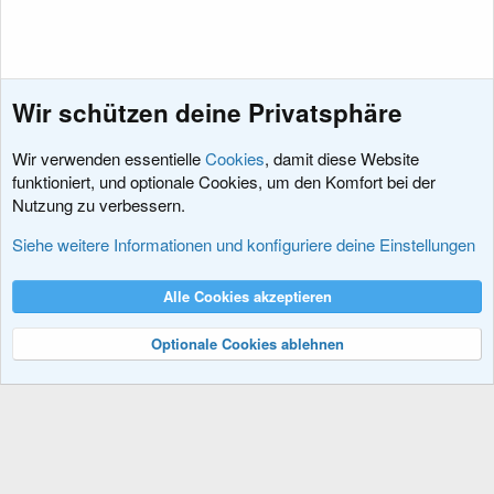
Wir schützen deine Privatsphäre
Wir verwenden essentielle
Cookies
, damit diese Website
funktioniert, und optionale Cookies, um den Komfort bei der
Nutzung zu verbessern.
Style und Design
Siehe weitere Informationen und konfiguriere deine Einstellungen
Cookies
XenDACH - Fixed
Deutsch (Du)
Alle Cookies akzeptieren
Kontakt
Nutzungsbedingungen
Datenschutz
Hilfe und Impressum
R
S
Optionale Cookies ablehnen
S
®
Community platform by XenForo
© 2010-2024 XenForo Ltd.