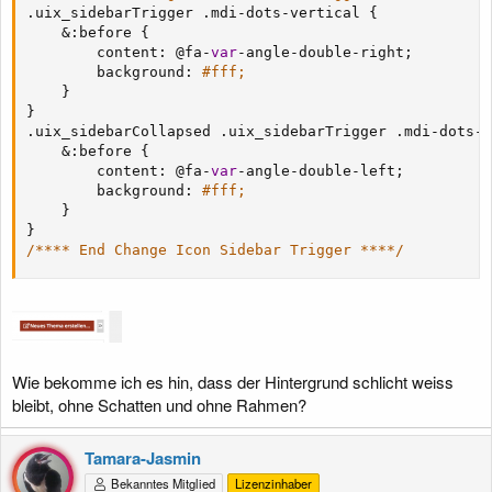
.
uix_sidebarTrigger 
.
mdi
-
dots
-
vertical 
{
&
:
before 
{
        content
:
 @fa
-
var
-
angle
-
double
-
right
;
        background
:
#fff;       
}
}
.
uix_sidebarCollapsed 
.
uix_sidebarTrigger 
.
mdi
-
dots
-
v
&
:
before 
{
        content
:
 @fa
-
var
-
angle
-
double
-
left
;
        background
:
#fff;
}
}
/**** End Change Icon Sidebar Trigger ****/
Wie bekomme ich es hin, dass der Hintergrund schlicht weiss
bleibt, ohne Schatten und ohne Rahmen?
Tamara-Jasmin
Bekanntes Mitglied
Lizenzinhaber