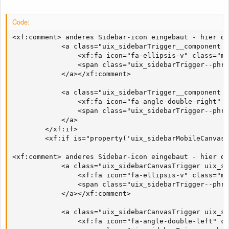
Code:
<xf:comment> anderes Sidebar-icon eingebaut - hier di
            <a class="uix_sidebarTrigger__component u
                <xf:fa icon="fa-ellipsis-v" class="md
                <span class="uix_sidebarTrigger--phra
            </a></xf:comment>

            <a class="uix_sidebarTrigger__component u
                <xf:fa icon="fa-angle-double-right" c
                <span class="uix_sidebarTrigger--phra
            </a>

        </xf:if>           

        <xf:if is="property('uix_sidebarMobileCanvas'
<xf:comment> anderes Sidebar-icon eingebaut - hier di
            <a class="uix_sidebarCanvasTrigger uix_si
                <xf:fa icon="fa-ellipsis-v" class="md
                <span class="uix_sidebarTrigger--phra
            </a></xf:comment>

            <a class="uix_sidebarCanvasTrigger uix_si
                <xf:fa icon="fa-angle-double-left" cl