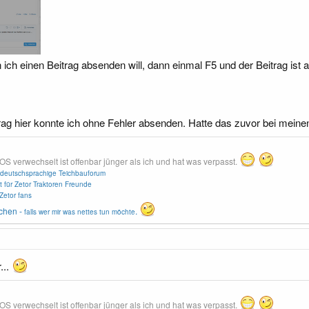
h einen Beitrag absenden will, dann einmal F5 und der Beitrag ist a
rag hier konnte ich ohne Fehler absenden. Hatte das zuvor bei meinen
erwechselt ist offenbar jünger als ich und hat was verpasst.
deutschsprachige Teichbauforum
t für Zetor Traktoren Freunde
Zetor fans
chen -
.
falls wer mir was nettes tun möchte
...
erwechselt ist offenbar jünger als ich und hat was verpasst.