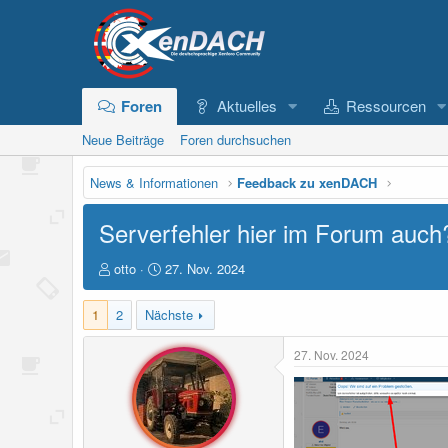
Foren
Aktuelles
Ressourcen
Neue Beiträge
Foren durchsuchen
News & Informationen
Feedback zu xenDACH
Serverfehler hier im Forum auch
E
E
otto
27. Nov. 2024
r
r
s
s
1
2
Nächste
t
t
e
e
27. Nov. 2024
l
l
l
l
e
t
r
a
m