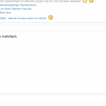
erwechselt ist offenbar jünger als ich und hat was verpasst.
deutschsprachige Teichbauforum
t für Zetor Traktoren Freunde
Zetor fans
chen -
.
falls wer mir was nettes tun möchte
ch mehrfach