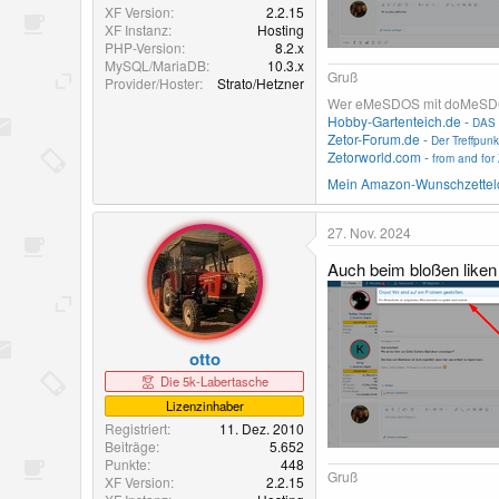
XF Version
2.2.15
XF Instanz
Hosting
PHP-Version
8.2.x
MySQL/MariaDB
10.3.x
Gruß
Provider/Hoster
Strato/Hetzner
Wer eMeSDOS mit doMeSDOS v
Hobby-Gartenteich.de -
DAS 
Zetor-Forum.de -
Der Treffpunk
Zetorworld.com -
from and for 
Mein Amazon-Wunschzettel
27. Nov. 2024
Auch beim bloßen liken
otto
Die 5k-Labertasche
Lizenzinhaber
Registriert
11. Dez. 2010
Beiträge
5.652
Punkte
448
Gruß
XF Version
2.2.15