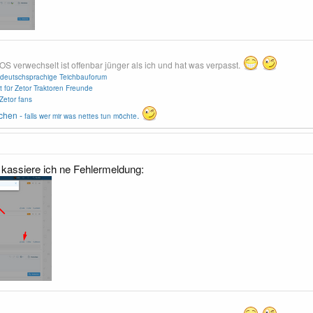
erwechselt ist offenbar jünger als ich und hat was verpasst.
deutschsprachige Teichbauforum
t für Zetor Traktoren Freunde
Zetor fans
chen -
.
falls wer mir was nettes tun möchte
 kassiere ich ne Fehlermeldung: