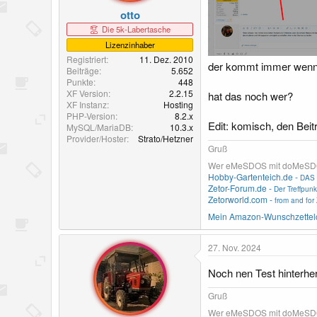
otto
Die 5k-Labertasche
Lizenzinhaber
Registriert
11. Dez. 2010
der kommt immer wenn ic
Beiträge
5.652
Punkte
448
XF Version
2.2.15
hat das noch wer?
XF Instanz
Hosting
PHP-Version
8.2.x
Edit: komisch, den Beit
MySQL/MariaDB
10.3.x
Provider/Hoster
Strato/Hetzner
Gruß
Wer eMeSDOS mit doMeSDOS v
Hobby-Gartenteich.de -
DAS 
Zetor-Forum.de -
Der Treffpunk
Zetorworld.com -
from and for 
Mein Amazon-Wunschzettel
27. Nov. 2024
Noch nen Test hinterher
Gruß
Wer eMeSDOS mit doMeSDOS v