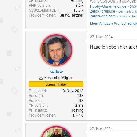
XF Instanz
Hosting
Wer eMeSDOS mit doMeSDOS v
PHP-Version
8.2.x
Hobby-Gartenteich.de -
DAS 
MySQL/MariaDB
10.3.x
Zetor-Forum.de -
Der Treffpunk
Provider/Hoster
Strato/Hetzner
Zetorworld.com -
from and for 
Mein Amazon-Wunschzettel
27. Nov. 2024
Hatte ich eben hier au
kailew
Bekanntes Mitglied
Lizenzinhaber
Registriert
3. Nov. 2013
Beiträge
138
Punkte
93
XF Version
2.3.3
XF Instanz
Hosting
Provider/Hoster
all-inkl
27. Nov. 2024