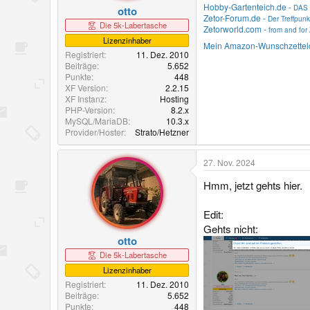
Hobby-Gartenteich.de -
DAS 
otto
Zetor-Forum.de -
Der Treffpunk
Die 5k-Labertasche
Zetorworld.com -
from and for 
Lizenzinhaber
Mein Amazon-Wunschzettel
Registriert
11. Dez. 2010
Beiträge
5.652
Punkte
448
XF Version
2.2.15
XF Instanz
Hosting
PHP-Version
8.2.x
MySQL/MariaDB
10.3.x
Provider/Hoster
Strato/Hetzner
27. Nov. 2024
Hmm, jetzt gehts hier.
Edit:
Gehts nicht:
otto
Die 5k-Labertasche
Lizenzinhaber
Registriert
11. Dez. 2010
Beiträge
5.652
Punkte
448