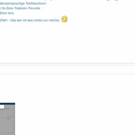
deutschsprachige Teichbauforum
t für Zetor Traktoren Freunde
Zetor fans
chen -
.
falls wer mir was nettes tun möchte