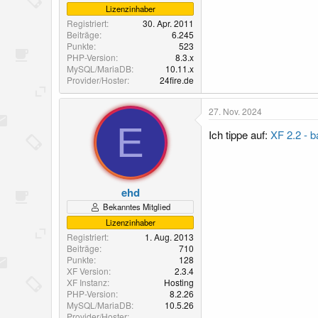
Lizenzinhaber
Registriert
30. Apr. 2011
Beiträge
6.245
Punkte
523
PHP-Version
8.3.x
MySQL/MariaDB
10.11.x
Provider/Hoster
24fire.de
27. Nov. 2024
E
Ich tippe auf:
XF 2.2 - 
ehd
Bekanntes Mitglied
Lizenzinhaber
Registriert
1. Aug. 2013
Beiträge
710
Punkte
128
XF Version
2.3.4
XF Instanz
Hosting
PHP-Version
8.2.26
MySQL/MariaDB
10.5.26
Provider/Hoster