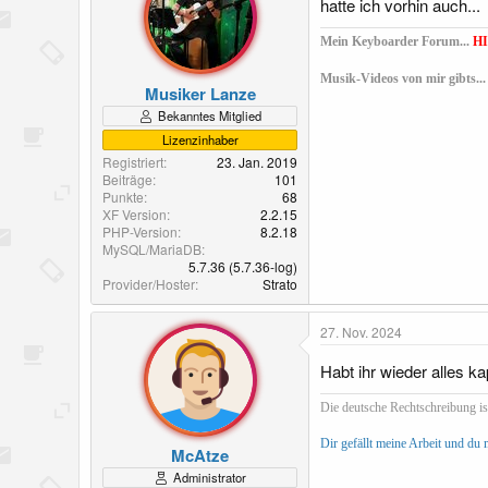
hatte ich vorhin auch...
Mein Keyboarder Forum...
H
Musik-Videos von mir gibts..
Musiker Lanze
Bekanntes Mitglied
Lizenzinhaber
Registriert
23. Jan. 2019
Beiträge
101
Punkte
68
XF Version
2.2.15
PHP-Version
8.2.18
MySQL/MariaDB
5.7.36 (5.7.36-log)
Provider/Hoster
Strato
27. Nov. 2024
Habt ihr wieder alles ka
Die deutsche Rechtschreibung ist
Dir gefällt meine Arbeit und du
McAtze
Administrator