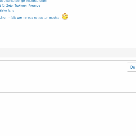
deutschsprachige Teichbauforum
t für Zetor Traktoren Freunde
Zetor fans
chen -
.
falls wer mir was nettes tun möchte
Du 