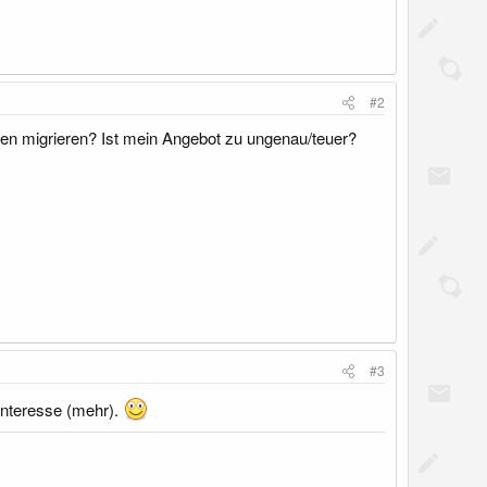
#2
den migrieren? Ist mein Angebot zu ungenau/teuer?
#3
Interesse (mehr).