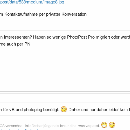
opost/data/538/medium/image8.jpg
 um Kontaktaufnahme per privater Konversation.
ten Interessenten? Haben so wenige PhotoPost Pro migriert oder wer
erne auch per PN.
m für vB und photoplog benötigt.
Daher und nur daher leider kein 
erwechselt ist offenbar jünger als ich und hat was verpasst.