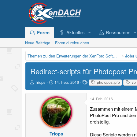
Foren
Aktuelles
Ressourcen
Neue Beiträge
Foren durchsuchen
Themen zu den Erweiterungen der XenForo Software
Jobs 
Redirect-scripts für Photopost 
E
E
S
Triops
14. Feb. 2016
photopost pro
vb 
r
r
c
s
s
h
t
t
l
14. Feb. 2016
e
e
a
Zusammen mit einem Mitg
l
l
g
l
l
w
PhotoPost Pro und den 
e
t
o
dreistellig.
r
a
r
m
t
Triops
Diese Scripte werden ni
e