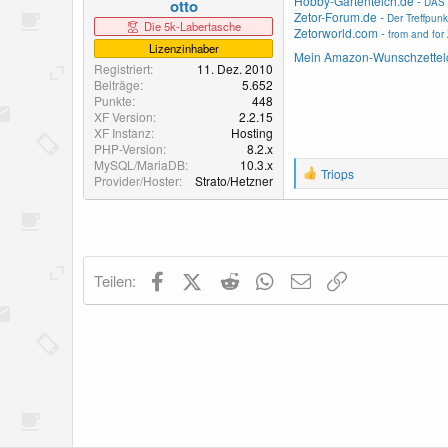
Hobby-Gartenteich.de -
DAS 
otto
Zetor-Forum.de -
Der Treffpunk
Die 5k-Labertasche
Zetorworld.com -
from and for 
Lizenzinhaber
Mein Amazon-Wunschzettel
Registriert
11. Dez. 2010
Beiträge
5.652
Punkte
448
XF Version
2.2.15
XF Instanz
Hosting
PHP-Version
8.2.x
MySQL/MariaDB
10.3.x
R
Triops
Provider/Hoster
Strato/Hetzner
e
a
k
t
i
o
Facebook
X (Twitter)
Reddit
WhatsApp
E-Mail
Link
Teilen:
n
e
n
: