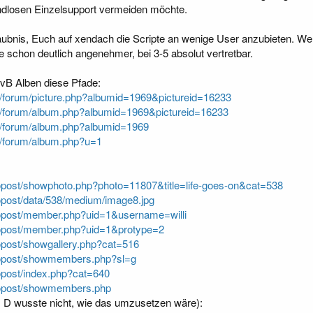
ndlosen Einzelsupport vermeiden möchte.
aubnis, Euch auf xendach die Scripte an wenige User anzubieten. We
le schon deutlich angenehmer, bei 3-5 absolut vertretbar.
vB Alben diese Pfade:
/forum/picture.php?albumid=1969&pictureid=16233
/forum/album.php?albumid=1969&pictureid=16233
m/forum/album.php?albumid=1969
/forum/album.php?u=1
opost/showphoto.php?photo=11807&title=life-goes-on&cat=538
opost/data/538/medium/image8.jpg
topost/member.php?uid=1&username=willi
topost/member.php?uid=1&protype=2
opost/showgallery.php?cat=516
topost/showmembers.php?sl=g
opost/index.php?cat=640
topost/showmembers.php
s D wusste nicht, wie das umzusetzen wäre):