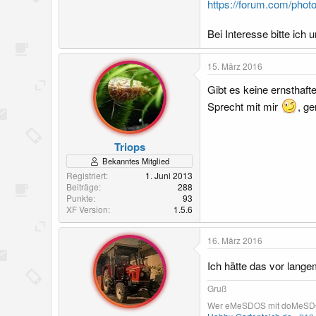
https://forum.com/phot
Bei Interesse bitte ich
15. März 2016
Gibt es keine ernsthaf
Sprecht mit mir
, g
Triops
Bekanntes Mitglied
Registriert
1. Juni 2013
Beiträge
288
Punkte
93
XF Version
1.5.6
16. März 2016
Ich hätte das vor lange
Gruß
Wer eMeSDOS mit doMeSDOS v