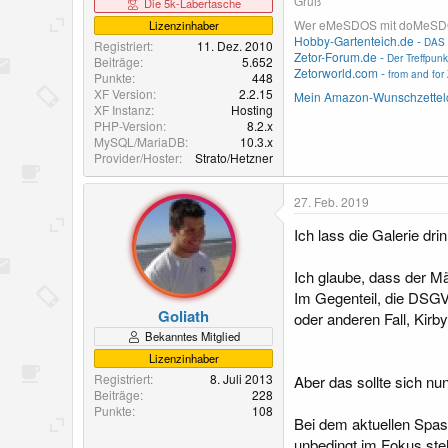
Gruß
Die 5k-Labertasche
Wer eMeSDOS mit doMeSDOS v
Lizenzinhaber
Hobby-Gartenteich.de -
DAS 
Registriert
11. Dez. 2010
Zetor-Forum.de -
Der Treffpunk
Beiträge
5.652
Zetorworld.com -
from and for 
Punkte
448
XF Version
2.2.15
Mein Amazon-Wunschzettel
XF Instanz
Hosting
PHP-Version
8.2.x
MySQL/MariaDB
10.3.x
Provider/Hoster
Strato/Hetzner
27. Feb. 2019
Ich lass die Galerie drin.
Ich glaube, dass der M
Im Gegenteil, die DSGV
Goliath
oder anderen Fall, Kirb
Bekanntes Mitglied
Lizenzinhaber
Registriert
8. Juli 2013
Aber das sollte sich nu
Beiträge
228
Punkte
108
Bei dem aktuellen Spass
unbedingt im Fokus ste