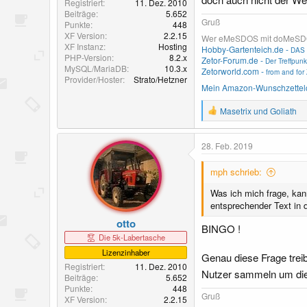
Registriert
11. Dez. 2010
Beiträge
5.652
Gruß
Punkte
448
XF Version
2.2.15
Wer eMeSDOS mit doMeSDOS v
XF Instanz
Hosting
Hobby-Gartenteich.de -
DAS 
PHP-Version
8.2.x
Zetor-Forum.de -
Der Treffpunk
MySQL/MariaDB
10.3.x
Zetorworld.com -
from and for 
Provider/Hoster
Strato/Hetzner
Mein Amazon-Wunschzettel
R
Masetrix
und
Goliath
e
a
k
28. Feb. 2019
t
i
mph schrieb:
o
n
Was ich mich frage, ka
e
entsprechender Text in
n
:
otto
BINGO !
Die 5k-Labertasche
Lizenzinhaber
Genau diese Frage trei
Registriert
11. Dez. 2010
Nutzer sammeln um die
Beiträge
5.652
Punkte
448
Gruß
XF Version
2.2.15