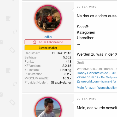
a
k
27. Feb. 2019
t
i
Na das es anders aussch
o
n
SonnB:
e
n
Kategorien
:
otto
Useralben
Die 5k-Labertasche
...
Lizenzinhaber
Registriert
11. Dez. 2010
Werden zu was in der X
Beiträge
5.652
Punkte
448
Gruß
XF Version
2.2.15
Wer eMeSDOS mit doMeSDOS v
XF Instanz
Hosting
Hobby-Gartenteich.de -
DAS 
PHP-Version
8.2.x
Zetor-Forum.de -
Der Treffpunk
MySQL/MariaDB
10.3.x
Zetorworld.com -
from and for 
Provider/Hoster
Strato/Hetzner
Mein Amazon-Wunschzettel
27. Feb. 2019
Moin, das wurde sowei