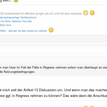
erwechselt ist offenbar jünger als ich und hat was verpasst.
deutschsprachige Teichbauforum
t für Zetor Traktoren Freunde
Zetor fans
chen -
.
falls wer mir was nettes tun möchte
nn man User im Fall der Fälle in Regress nehmen sofern man überhaupt an s
 die Nutzungsbedingungen.
bt mich seit der Artikel 13 Diskussion um. Und wenn man das mach
se ggf. in Regress nehmen zu können? Das wäre dann die Anschlu