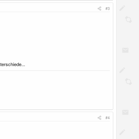
#3
terschiede...
#4