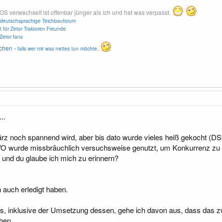
erwechselt ist offenbar jünger als ich und hat was verpasst.
deutschsprachige Teichbauforum
t für Zetor Traktoren Freunde
Zetor fans
chen -
.
falls wer mir was nettes tun möchte
..
ärz noch spannend wird, aber bis dato wurde vieles heiß gekocht (DS
O wurde missbräuchlich versuchsweise genutzt, um Konkurrenz zu bese
y und du glaube ich mich zu erinnern?
n auch erledigt haben.
, inklusive der Umsetzung dessen, gehe ich davon aus, dass das zwar
hen.