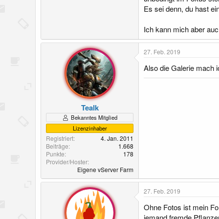
Es sei denn, du hast e
Ich kann mich aber auc
27. Feb. 2019
Also die Galerie mach 
Tealk
Bekanntes Mitglied
Lizenzinhaber
Registriert
4. Jan. 2011
Beiträge
1.668
Punkte
178
Provider/Hoster
Eigene vServer Farm
27. Feb. 2019
Ohne Fotos ist mein Fo
jemand fremde Pflanzen