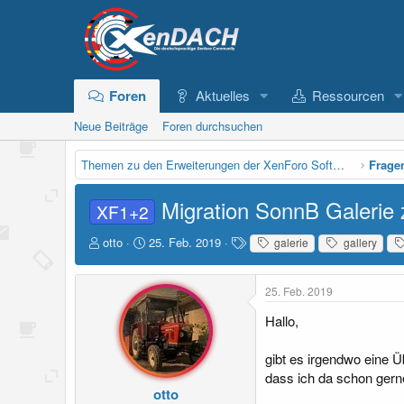
Foren
Aktuelles
Ressourcen
Neue Beiträge
Foren durchsuchen
Themen zu den Erweiterungen der XenForo Software
Frage
Migration SonnB Galerie 
XF1+2
E
E
S
otto
25. Feb. 2019
galerie
gallery
r
r
c
s
s
h
t
t
l
25. Feb. 2019
e
e
a
Hallo,
l
l
g
l
l
w
e
t
o
gibt es irgendwo eine Üb
r
a
r
dass ich da schon gern
m
t
otto
e