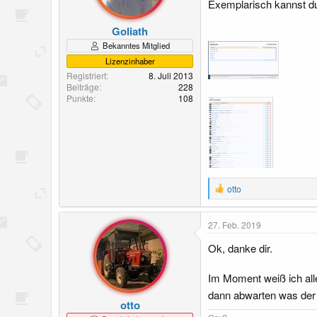
Exemplarisch kannst du
Goliath
Bekanntes Mitglied
Lizenzinhaber
Registriert
8. Juli 2013
Beiträge
228
Punkte
108
R
otto
e
a
k
27. Feb. 2019
t
i
Ok, danke dir.
o
n
Im Moment weiß ich alle
e
n
dann abwarten was der 
:
otto