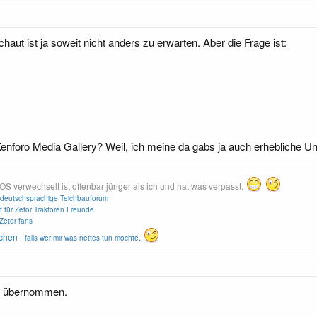
aut ist ja soweit nicht anders zu erwarten. Aber die Frage ist:
enforo Media Gallery? Weil, ich meine da gabs ja auch erhebliche Un
erwechselt ist offenbar jünger als ich und hat was verpasst.
deutschsprachige Teichbauforum
t für Zetor Traktoren Freunde
Zetor fans
chen -
.
falls wer mir was nettes tun möchte
t übernommen.