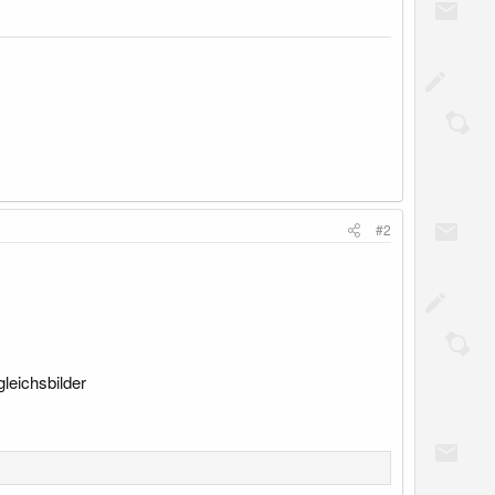
#2
leichsbilder