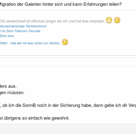
gration der Galerien hinter sich und kann Erfahrungen teilen?
erwechselt ist offenbar jünger als ich und hat was verpasst.
deutschsprachige Teichbauforum
t für Zetor Traktoren Freunde
Zetor fans
chen -
.
falls wer mir was nettes tun möchte
ders aus.
egen müssen.
ob ich die SonnB noch in der Sicherung habe, dann gebe ich dir Verg
st übrigens so einfach wie gewohnt.