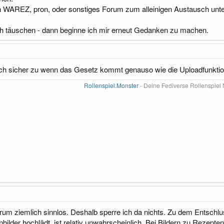
in WAREZ, pron, oder sonstiges Forum zum alleinigen Austausch unte
h täuschen - dann beginne ich mir erneut Gedanken zu machen.
ich sicher zu wenn das Gesetz kommt genauso wie die Uploadfunktion,
Rollenspiel.Monster
- Deine Fediverse Rollenspiel 
rum ziemlich sinnlos. Deshalb sperre ich da nichts. Zu dem Entschl
bilder hochlädt, ist relativ unwahrscheinlich. Bei Bildern zu Rezep