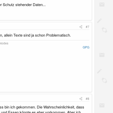
r Schutz stehender Daten...
#7
 allein Texte sind ja schon Problematisch.
Nodes​
GPG
#8
uss bin ich gekommen. Die Wahrscheinlichkeit, dass
ten und Essen könnte es eher vorkommen. Aber ich