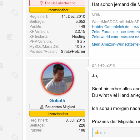
Die 5k-Labertasche
Hat schon jemand die Mi
Lizenzinhaber
Gruß
Registriert
11. Dez. 2010
Beiträge
5.652
Wer eMeSDOS mit doMeSDOS v
Punkte
448
Hobby-Gartenteich.de -
DAS 
XF Version
2.2.15
Zetor-Forum.de -
Der Treffpunk
XF Instanz
Hosting
Zetorworld.com -
from and for 
PHP-Version
8.2.x
Mein Amazon-Wunschzettel
MySQL/MariaDB
10.3.x
Provider/Hoster
Strato/Hetzner
27. Feb. 2019
Ja,
Sieht hinterher alles an
Du wirst viel Hand anl
Goliath
Bekanntes Mitglied
Ich schau morgen nach, 
Lizenzinhaber
Registriert
8. Juli 2013
Prozess der Migration i
Beiträge
228
Punkte
108
R
otto
e