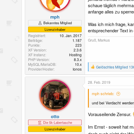
schaue täglich mehrmals
anfange alles zu sperr
mph
Bekanntes Mitglied
Was ich mich frage, ka
Lizenzinhaber
entsprechender Text in
Registriert
10. Jan. 2017
Gruß, Markus
Beiträge
1.187
Punkte
223
XF Version
2.3.6
XF Instanz
Hosting
PHP-Version
8.3.x
MySQL/MariaDB
10.x
R
Gelöschtes Mitglied 13
Provider/Hoster
Ionos
e
a
k
28. Feb. 2019
t
i
mph schrieb:
o
n
und bei Verdacht werden
e
n
Vorauseilende Zensur.
:
otto
Die 5k-Labertasche
Im Ernst - soweit hat m
Lizenzinhaber
doch auch nicht der We