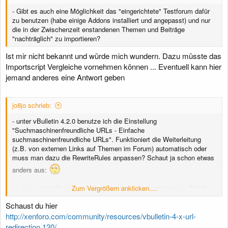
- Gibt es auch eine Möglichkeit das "eingerichtete" Testforum dafür
zu benutzen (habe einige Addons installiert und angepasst) und nur
die in der Zwischenzeit enstandenen Themen und Beiträge
"nachträglich" zu importieren?
Ist mir nicht bekannt und würde mich wundern. Dazu müsste das
Importscript Vergleiche vornehmen können ... Eventuell kann hier
jemand anderes eine Antwort geben
jo8jo schrieb:
- unter vBulletin 4.2.0 benutze ich die Einstellung
"Suchmaschinenfreundliche URLs - Einfache
suchmaschinenfreundliche URLs". Funktioniert die Weiterleitung
(z.B. von externen Links auf Themen im Forum) automatisch oder
muss man dazu die RewriteRules anpassen? Schaut ja schon etwas
anders aus:
vbulletin
-Installtion (Live): domain.de/
Zum Vergrößern anklicken....
forum
/showthread.
php
?1045-
Update-des-Forums!
Schaust du hier
xf-Testinstallation (Test): domain.de/xen/threads/
update
-des-
forums.1045/
http://xenforo.com/community/resources/vbulletin-4-x-url-
redirection.120/