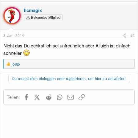
hcmagix
Bekanntes Mitglied
8. Jan. 2014
#9
Nicht das Du denkst ich sei unfreundlich aber Alluidh ist einfach
schneller
R
jo8jo
e
a
k
Du musst dich einloggen oder registrieren, um hier zu antworten.
t
i
o
Facebook
X (Twitter)
Reddit
WhatsApp
E-Mail
Link
Teilen:
n
e
n
: