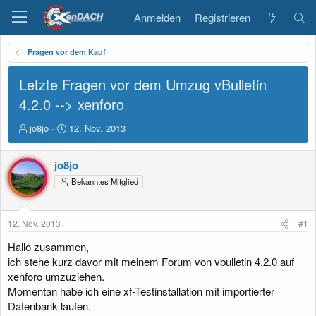
Anmelden
Registrieren
Fragen vor dem Kauf
Letzte Fragen vor dem Umzug vBulletin
4.2.0 --> xenforo
E
E
jo8jo
12. Nov. 2013
r
r
s
s
jo8jo
t
t
e
e
Bekanntes Mitglied
l
l
l
l
e
t
12. Nov. 2013
#1
r
a
m
Hallo zusammen,
ich stehe kurz davor mit meinem Forum von vbulletin 4.2.0 auf
xenforo umzuziehen.
Momentan habe ich eine xf-Testinstallation mit importierter
Datenbank laufen.