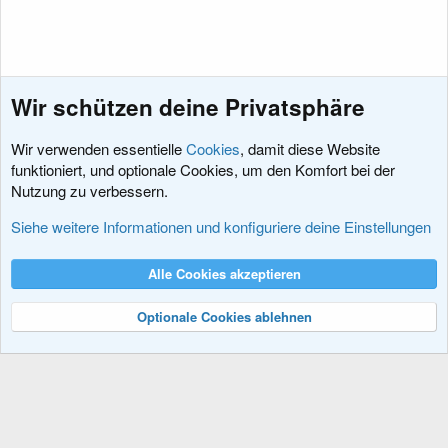
Wir schützen deine Privatsphäre
Wir verwenden essentielle
Cookies
, damit diese Website
funktioniert, und optionale Cookies, um den Komfort bei der
Nutzung zu verbessern.
Fragen vor dem Kauf
Siehe weitere Informationen und konfiguriere deine Einstellungen
Cookies
XenDACH - Fixed
Deutsch (Du)
Alle Cookies akzeptieren
Kontakt
Nutzungsbedingungen
Datenschutz
Hilfe und Impressum
R
S
Optionale Cookies ablehnen
S
®
Community platform by XenForo
© 2010-2024 XenForo Ltd.