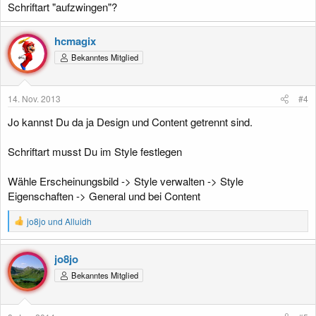
Schriftart "aufzwingen"?
hcmagix
Bekanntes Mitglied
14. Nov. 2013
#4
Jo kannst Du da ja Design und Content getrennt sind.
Schriftart musst Du im Style festlegen
Wähle Erscheinungsbild -> Style verwalten -> Style
Eigenschaften -> General und bei Content
R
jo8jo
und
Alluidh
e
a
k
jo8jo
t
Bekanntes Mitglied
i
o
n
e