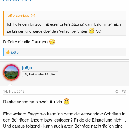
Das "threads" aus der xf-Url müsste sich mit dem Routefilter auf
"thema" ändern lassen?
jo8jo schrieb:
Ich hoffe den Umzug (mit eurer Unterstützung) dann bald hinter mich
zu bringen und werde über den Verlauf berichten
VG
Drücke dir alle Daumen
R
jo8jo
e
a
k
jo8jo
t
Bekanntes Mitglied
i
o
n
e
14. Nov. 2013
#3
n
:
Danke schonmal soweit Alluidh
Eine weitere Frage: wo kann ich denn die verwendete Schriftart in
den Beiträgen ändern bzw festlegen? Finde die Einstellung nicht ..
Und daraus folgend - kann auch alten Beiträge nachträglich eine