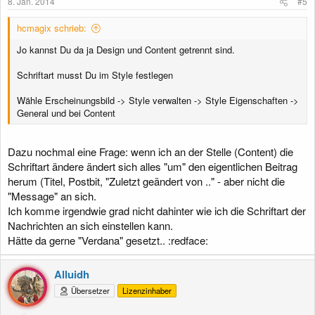
8. Jan. 2014
#5
n
:
hcmagix schrieb:
Jo kannst Du da ja Design und Content getrennt sind.
Schriftart musst Du im Style festlegen
Wähle Erscheinungsbild -> Style verwalten -> Style Eigenschaften ->
General und bei Content
Dazu nochmal eine Frage: wenn ich an der Stelle (Content) die
Schriftart ändere ändert sich alles "um" den eigentlichen Beitrag
herum (Titel, Postbit, "Zuletzt geändert von .." - aber nicht die
"Message" an sich.
Ich komme irgendwie grad nicht dahinter wie ich die Schriftart der
Nachrichten an sich einstellen kann.
Hätte da gerne "Verdana" gesetzt.. :redface:
Alluidh
Übersetzer
Lizenzinhaber