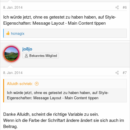
8. Jan. 2014
#6
Ich würde jetzt, ohne es getestet zu haben haben, auf Style-
Eigenschaften: Message Layout - Main Content tippen
R
hcmagix
e
a
k
jo8jo
t
Bekanntes Mitglied
i
o
n
e
8. Jan. 2014
#7
n
:
Alluidh schrieb:
Ich würde jetzt, ohne es getestet zu haben haben, auf Style-
Eigenschaften: Message Layout - Main Content tippen
Danke Alluidh, scheint die richtige Variable zu sein.
Wenn ich die Farbe der Schriftart ändere ändert sie sich auch im
Beitrag.