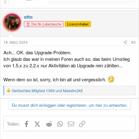
otto
Die 5k-Labertasche
Lizenzinhaber
18. März 2024
#3
Ach... OK. das Upgrade-Problem.
Ich glaub das war in meinen Foren auch so, das beim Umstieg
von 1.5.x zu 2.2.x nur Aktivitäten ab Upgrade rein zählten...
Wenn dem so ist, sorry, ich bin alt und vergesslich.
R
Gelöschtes Mitglied 1369
und
Maestro2k5
e
a
k
Du musst dich einloggen oder registrieren, um hier zu antworten.
t
i
o
Facebook
X (Twitter)
Reddit
WhatsApp
E-Mail
Link
Teilen:
n
e
n