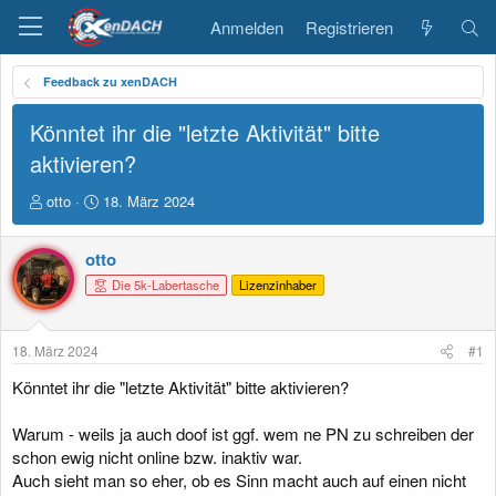
Anmelden
Registrieren
Feedback zu xenDACH
Könntet ihr die "letzte Aktivität" bitte
aktivieren?
E
E
otto
18. März 2024
r
r
s
s
otto
t
t
e
e
Die 5k-Labertasche
Lizenzinhaber
l
l
l
l
e
t
18. März 2024
#1
r
a
m
Könntet ihr die "letzte Aktivität" bitte aktivieren?
Warum - weils ja auch doof ist ggf. wem ne PN zu schreiben der
schon ewig nicht online bzw. inaktiv war.
Auch sieht man so eher, ob es Sinn macht auch auf einen nicht