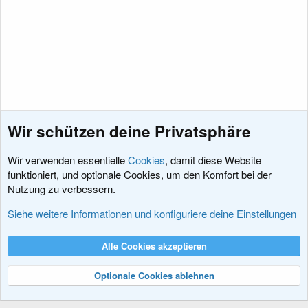
:
Wir schützen deine Privatsphäre
Wir verwenden essentielle
Cookies
, damit diese Website
funktioniert, und optionale Cookies, um den Komfort bei der
Nutzung zu verbessern.
Feedback zu xenDACH
Siehe weitere Informationen und konfiguriere deine Einstellungen
Cookies
XenDACH - Fixed
Deutsch (Du)
Alle Cookies akzeptieren
Kontakt
Nutzungsbedingungen
Datenschutz
Hilfe und Impressum
R
S
Optionale Cookies ablehnen
S
®
Community platform by XenForo
© 2010-2024 XenForo Ltd.