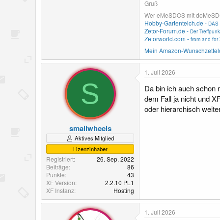
Gruß
Wer eMeSDOS mit doMeSDOS v
Hobby-Gartenteich.de -
DAS 
Zetor-Forum.de -
Der Treffpunk
Zetorworld.com -
from and for 
Mein Amazon-Wunschzettel
1. Juli 2026
S
Da bin ich auch schon 
dem Fall ja nicht und 
oder hierarchisch weiter
smallwheels
Aktives Mitglied
Lizenzinhaber
Registriert
26. Sep. 2022
Beiträge
86
Punkte
43
XF Version
2.2.10 PL1
XF Instanz
Hosting
1. Juli 2026