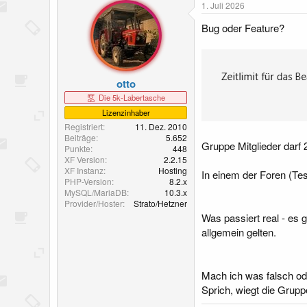
1. Juli 2026
t
t
e
e
Bug oder Feature?
l
l
l
l
e
t
r
a
m
otto
Die 5k-Labertasche
Lizenzinhaber
Registriert
11. Dez. 2010
Beiträge
5.652
Gruppe Mitglieder darf 
Punkte
448
XF Version
2.2.15
XF Instanz
Hosting
In einem der Foren (Tes
PHP-Version
8.2.x
MySQL/MariaDB
10.3.x
Provider/Hoster
Strato/Hetzner
Was passiert real - es 
allgemein gelten.
Mach ich was falsch ode
Sprich, wiegt die Grupp