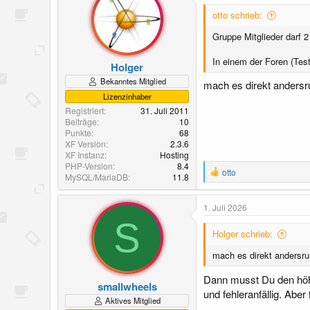
otto schrieb:
Gruppe Mitglieder darf 
In einem der Foren (Test
Holger
Bekanntes Mitglied
mach es direkt andersr
Lizenzinhaber
Registriert
31. Juli 2011
Beiträge
10
Punkte
68
XF Version
2.3.6
XF Instanz
Hosting
PHP-Version
8.4
R
otto
MySQL/MariaDB
11.8
e
a
k
1. Juli 2026
t
S
i
Holger schrieb:
o
n
mach es direkt andersru
e
n
Dann musst Du den höhe
:
smallwheels
und fehleranfällig. Aber
Aktives Mitglied