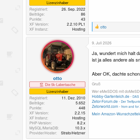
Lizenzinhaber
Registriert
26. Sep. 2022
Beiträge
86
Punkte
43
XF Version
2.2.10 PL1
R
otto
XF Instanz
Hosting
e
a
k
9. Juli 2026
t
i
Ja, wundert mich halt 
o
ist ja alles andere als s
n
e
n
Aber OK, dachte schon 
:
otto
Gruß
Die 5k-Labertasche
Wer eMeSDOS mit doMeSDOS v
Lizenzinhaber
Hobby-Gartenteich.de -
DAS 
Registriert
11. Dez. 2010
Zetor-Forum.de -
Der Treffpunk
Beiträge
5.652
Zetorworld.com -
from and for 
Punkte
448
XF Version
2.2.15
Mein Amazon-Wunschzettel
XF Instanz
Hosting
PHP-Version
8.2.x
MySQL/MariaDB
10.3.x
Provider/Hoster
Strato/Hetzner