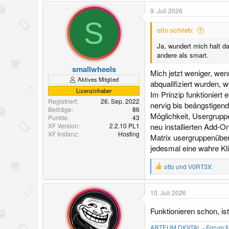
9. Juli 2026
S
otto schrieb:
Ja, wundert mich halt d
andere als smart.
smallwheels
Mich jetzt weniger, we
Aktives Mitglied
abqualifiziert wurden, 
Lizenzinhaber
Im Prinzip funktioniert 
Registriert
26. Sep. 2022
nervig bis beängstigen
Beiträge
86
Möglichkeit, Usergrupp
Punkte
43
XF Version
2.2.10 PL1
neu installierten Add-O
XF Instanz
Hosting
Matrix usergruppenüberg
jedesmal eine wahre Kl
R
otto
und
V0RT3X
e
a
k
10. Juli 2026
t
i
Funktionieren schon, is
o
n
ARTEUM DIGITAL - Forum für