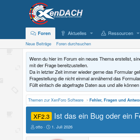
Foren
Aktuelles
Ressourcen
Neue Beiträge
Foren durchsuchen
Wenn du hier im Forum ein neues Thema erstellst, sin
mit der Frage bereitzustellen.
Da in letzter Zeit immer wieder gerne das Formular ge
Fragestellung die nicht einmal annähernd das Formular
Füllt einfach die abgefragte Daten aus und alle können 
Themen zur XenForo Software
Fehler, Fragen und Antwo
Ist das ein Bug oder ein 
XF2.3
E
E
otto
1. Juli 2026
r
r
s
s