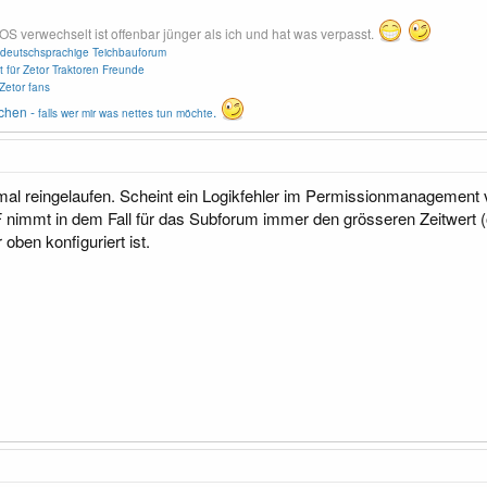
erwechselt ist offenbar jünger als ich und hat was verpasst.
deutschsprachige Teichbauforum
t für Zetor Traktoren Freunde
Zetor fans
chen -
.
falls wer mir was nettes tun möchte
mal reingelaufen. Scheint ein Logikfehler im Permissionmanagement v
XF nimmt in dem Fall für das Subforum immer den grösseren Zeitwert 
 oben konfiguriert ist.