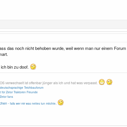
dass das noch nicht behoben wurde, weil wenn man nur einem Forum
mart.
ich bin zu doof.
erwechselt ist offenbar jünger als ich und hat was verpasst.
deutschsprachige Teichbauforum
t für Zetor Traktoren Freunde
Zetor fans
chen -
.
falls wer mir was nettes tun möchte