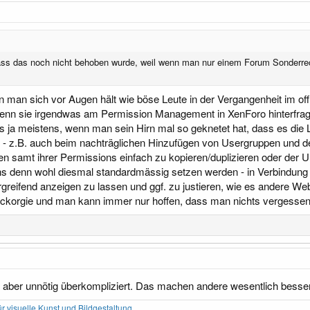
ass das noch nicht behoben wurde, weil wenn man nur einem Forum Sonderrech
nn man sich vor Augen hält wie böse Leute in der Vergangenheit im o
wenn sie irgendwas am Permission Management in XenForo hinterfragte
es ja meistens, wenn man sein Hirn mal so geknetet hat, dass es die Lo
d - z.B. auch beim nachträglichen Hinzufügen von Usergruppen und 
en samt ihrer Permissions einfach zu kopieren/duplizieren oder der 
ns denn wohl diesmal standardmässig setzen werden - in Verbindung m
reifend anzeigen zu lassen und ggf. zu justieren, wie es andere Weba
ickorgie und man kann immer nur hoffen, dass man nichts vergessen
t aber unnötig überkompliziert. Das machen andere wesentlich besser,
 visuelle Kunst und Bildgestaltung