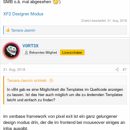
SMB o.ä. mal abgesehen
)
XF2 Designer Modus
Zuletzt bearbeitet:
31. Aug. 2018
R
Tamara-Jasmin
e
a
k
V0RT3X
t
Bekanntes Mitglied
Lizenzinhaber
i
o
n
e
31. Aug. 2018
#7
n
:
Tamara-Jasmin schrieb:
In vB4 gab es eine Möglichkeit die Templates im Quellcode anzeigen
zu lassen. Ist das hier auch möglich um die zu ändernden Templates
leicht und einfach zu finden?
im xenbase framework von pixel exit ist ein ganz gelungener
design modus drin, der die im frontend bei mouseover einiges an
infos ausgibt.