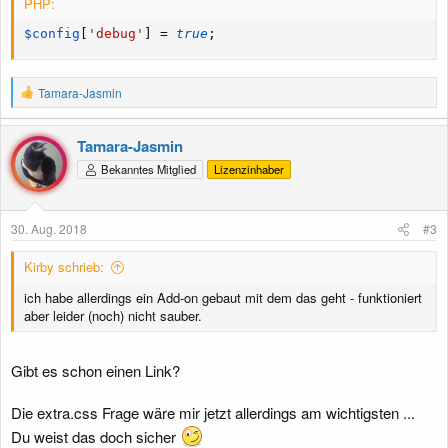
PHP:
$config
[
'debug'
]
=
true
;
R
Tamara-Jasmin
e
a
k
Tamara-Jasmin
t
Bekanntes Mitglied
Lizenzinhaber
i
o
n
e
30. Aug. 2018
#3
n
:
Kirby schrieb:
ich habe allerdings ein Add-on gebaut mit dem das geht - funktioniert
aber leider (noch) nicht sauber.
Gibt es schon einen Link?
Die extra.css Frage wäre mir jetzt allerdings am wichtigsten ...
Du weist das doch sicher