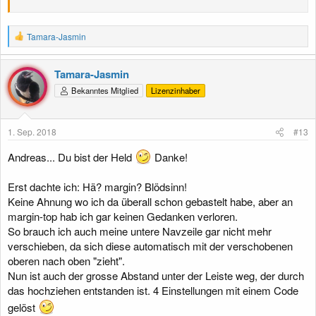
R
Tamara-Jasmin
e
a
k
Tamara-Jasmin
t
Bekanntes Mitglied
Lizenzinhaber
i
o
n
e
1. Sep. 2018
#13
n
:
Andreas... Du bist der Held
Danke!
Erst dachte ich: Hä? margin? Blödsinn!
Keine Ahnung wo ich da überall schon gebastelt habe, aber an
margin-top hab ich gar keinen Gedanken verloren.
So brauch ich auch meine untere Navzeile gar nicht mehr
verschieben, da sich diese automatisch mit der verschobenen
oberen nach oben "zieht".
Nun ist auch der grosse Abstand unter der Leiste weg, der durch
das hochziehen entstanden ist. 4 Einstellungen mit einem Code
gelöst