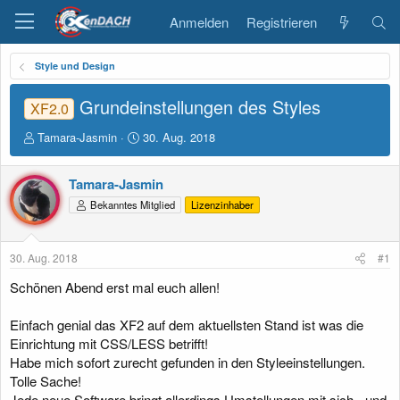
Anmelden
Registrieren
Style und Design
Grundeinstellungen des Styles
XF2.0
E
E
Tamara-Jasmin
30. Aug. 2018
r
r
s
s
Tamara-Jasmin
t
t
e
e
Bekanntes Mitglied
Lizenzinhaber
l
l
l
l
e
t
30. Aug. 2018
#1
r
a
m
Schönen Abend erst mal euch allen!
Einfach genial das XF2 auf dem aktuellsten Stand ist was die
Einrichtung mit CSS/LESS betrifft!
Habe mich sofort zurecht gefunden in den Styleeinstellungen.
Tolle Sache!
Jede neue Software bringt allerdings Umstellungen mit sich - und