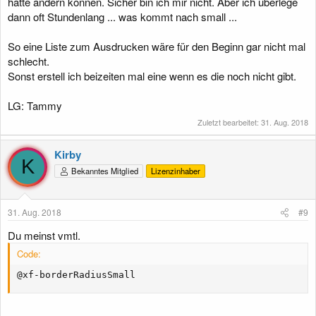
hätte ändern können. Sicher bin ich mir nicht. Aber ich überlege
dann oft Stundenlang ... was kommt nach small ...
So eine Liste zum Ausdrucken wäre für den Beginn gar nicht mal
schlecht.
Sonst erstell ich beizeiten mal eine wenn es die noch nicht gibt.
LG: Tammy
Zuletzt bearbeitet:
31. Aug. 2018
Kirby
K
Bekanntes Mitglied
Lizenzinhaber
31. Aug. 2018
#9
Du meinst vmtl.
Code:
@xf-borderRadiusSmall