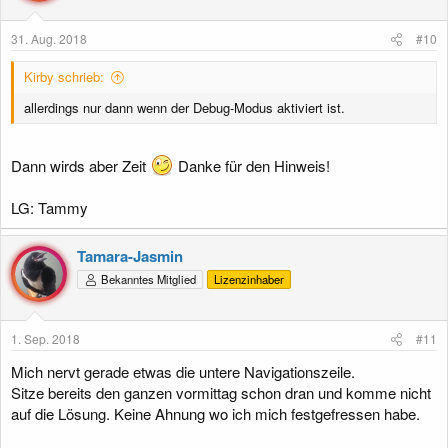
n
e
31. Aug. 2018
#10
n
:
Kirby schrieb:
allerdings nur dann wenn der Debug-Modus aktiviert ist.
Dann wirds aber Zeit
Danke für den Hinweis!
LG: Tammy
Tamara-Jasmin
Bekanntes Mitglied
Lizenzinhaber
1. Sep. 2018
#11
Mich nervt gerade etwas die untere Navigationszeile.
Sitze bereits den ganzen vormittag schon dran und komme nicht
auf die Lösung. Keine Ahnung wo ich mich festgefressen habe.