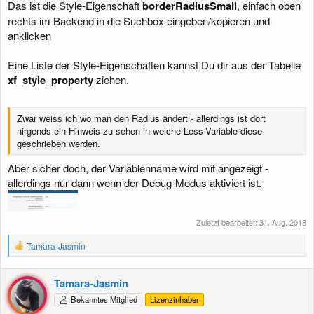
Das ist die Style-Eigenschaft
borderRadiusSmall
, einfach oben
rechts im Backend in die Suchbox eingeben/kopieren und
anklicken
Eine Liste der Style-Eigenschaften kannst Du dir aus der Tabelle
xf_style_property
ziehen.
Zwar weiss ich wo man den Radius ändert - allerdings ist dort
nirgends ein Hinweis zu sehen in welche Less-Variable diese
geschrieben werden.
Aber sicher doch, der Variablenname wird mit angezeigt -
allerdings nur dann wenn der Debug-Modus aktiviert ist.
Zuletzt bearbeitet:
31. Aug. 2018
R
Tamara-Jasmin
e
a
k
Tamara-Jasmin
t
Bekanntes Mitglied
Lizenzinhaber
i
o