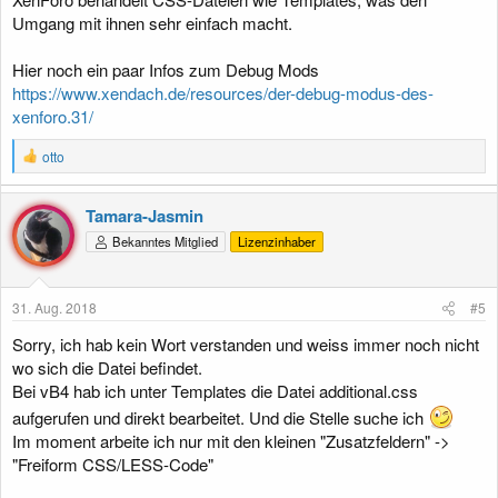
Umgang mit ihnen sehr einfach macht.
Hier noch ein paar Infos zum Debug Mods
https://www.xendach.de/resources/der-debug-modus-des-
xenforo.31/
R
otto
e
a
k
Tamara-Jasmin
t
Bekanntes Mitglied
Lizenzinhaber
i
o
n
e
31. Aug. 2018
#5
n
:
Sorry, ich hab kein Wort verstanden und weiss immer noch nicht
wo sich die Datei befindet.
Bei vB4 hab ich unter Templates die Datei additional.css
aufgerufen und direkt bearbeitet. Und die Stelle suche ich
Im moment arbeite ich nur mit den kleinen "Zusatzfeldern" ->
"Freiform CSS/LESS-Code"