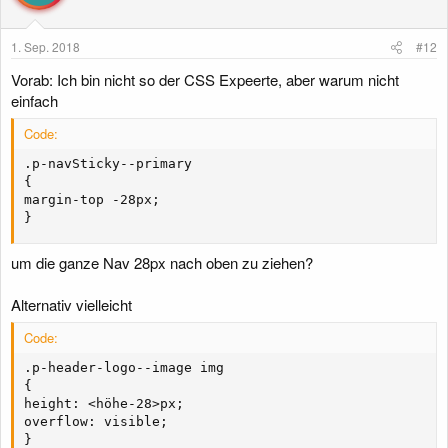
1. Sep. 2018
#12
Vorab: Ich bin nicht so der CSS Expeerte, aber warum nicht
einfach
Code:
.p-navSticky--primary

{

margin-top -28px;

}
um die ganze Nav 28px nach oben zu ziehen?
Alternativ vielleicht
Code:
.p-header-logo--image img

{

height: <höhe-28>px;

overflow: visible;

}