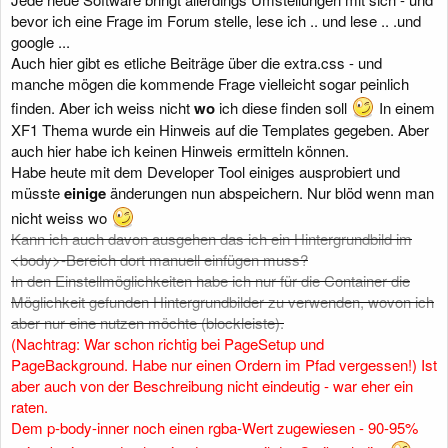
bevor ich eine Frage im Forum stelle, lese ich .. und lese .. .und
google ...
Auch hier gibt es etliche Beiträge über die extra.css - und
manche mögen die kommende Frage vielleicht sogar peinlich
finden. Aber ich weiss nicht
wo
ich diese finden soll
In einem
XF1 Thema wurde ein Hinweis auf die Templates gegeben. Aber
auch hier habe ich keinen Hinweis ermitteln können.
Habe heute mit dem Developer Tool einiges ausprobiert und
müsste
einige
änderungen nun abspeichern. Nur blöd wenn man
nicht weiss wo
Kann ich auch davon ausgehen das ich ein Hintergrundbild im
<body>-Bereich dort manuell einfügen muss?
In den Einstellmöglichkeiten habe ich nur für die Container die
Möglichkeit gefunden Hintergrundbilder zu verwenden, wovon ich
aber nur eine nutzen möchte (blockleiste).
(Nachtrag: War schon richtig bei PageSetup und
PageBackground. Habe nur einen Ordern im Pfad vergessen!) Ist
aber auch von der Beschreibung nicht eindeutig - war eher ein
raten.
Dem p-body-inner noch einen rgba-Wert zugewiesen - 90-95%