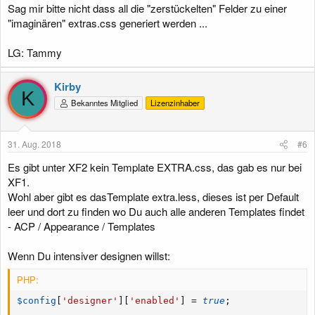
Sag mir bitte nicht dass all die "zerstückelten" Felder zu einer
"imaginären" extras.css generiert werden ...
LG: Tammy
Kirby
K
Bekanntes Mitglied
Lizenzinhaber
31. Aug. 2018
#6
Es gibt unter XF2 kein Template EXTRA.css, das gab es nur bei
XF1.
Wohl aber gibt es dasTemplate extra.less, dieses ist per Default
leer und dort zu finden wo Du auch alle anderen Templates findet
- ACP / Appearance / Templates
Wenn Du intensiver designen willst:
PHP:
$config
[
'designer'
]
[
'enabled'
]
=
true
;