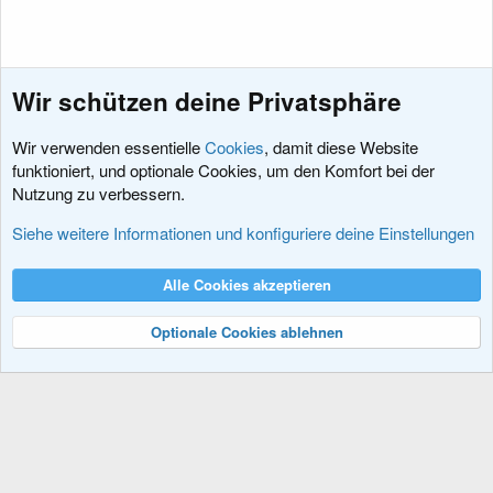
Wir schützen deine Privatsphäre
Wir verwenden essentielle
Cookies
, damit diese Website
funktioniert, und optionale Cookies, um den Komfort bei der
Nutzung zu verbessern.
Style und Design
Siehe weitere Informationen und konfiguriere deine Einstellungen
Cookies
XenDACH - Fixed
Deutsch (Du)
Alle Cookies akzeptieren
Kontakt
Nutzungsbedingungen
Datenschutz
Hilfe und Impressum
R
S
Optionale Cookies ablehnen
S
®
Community platform by XenForo
© 2010-2024 XenForo Ltd.