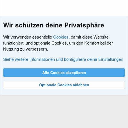
Wir schützen deine Privatsphäre
Wir verwenden essentielle
Cookies
, damit diese Website
funktioniert, und optionale Cookies, um den Komfort bei der
Nutzung zu verbessern.
Fragen und Antworten
Siehe weitere Informationen und konfiguriere deine Einstellungen
Cookies
XenDACH - Fixed
Deutsch (Du)
Alle Cookies akzeptieren
Kontakt
Nutzungsbedingungen
Datenschutz
Hilfe und Impressum
R
S
Optionale Cookies ablehnen
S
®
Community platform by XenForo
© 2010-2024 XenForo Ltd.