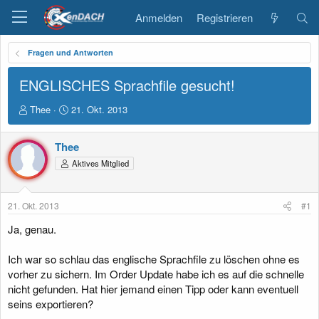
Anmelden
Registrieren
Fragen und Antworten
ENGLISCHES Sprachfile gesucht!
E
E
Thee
21. Okt. 2013
r
r
s
s
Thee
t
t
e
e
Aktives Mitglied
l
l
l
l
e
t
21. Okt. 2013
#1
r
a
m
Ja, genau.
Ich war so schlau das englische Sprachfile zu löschen ohne es
vorher zu sichern. Im Order Update habe ich es auf die schnelle
nicht gefunden. Hat hier jemand einen Tipp oder kann eventuell
seins exportieren?