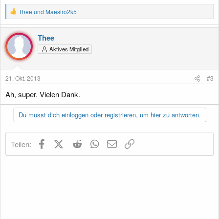
R
Thee
und
Maestro2k5
e
a
k
Thee
t
Aktives Mitglied
i
o
n
e
21. Okt. 2013
#3
n
:
Ah, super. Vielen Dank.
Du musst dich einloggen oder registrieren, um hier zu antworten.
Facebook
X (Twitter)
Reddit
WhatsApp
E-Mail
Link
Teilen: