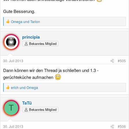
Gute Besserung.
R
Omega
und
Tarion
e
a
k
principia
t
Bekanntes Mitglied
i
o
n
e
30. Juli 2013
#505
n
:
Dann können wir den Thread ja schließen und 1.3 -
gerüchteküche aufmachen
R
erich
und
Omega
e
a
k
TaTü
t
T
Bekanntes Mitglied
i
o
n
e
30. Juli 2013
#506
n