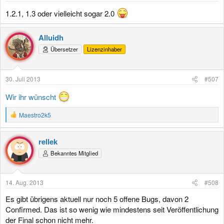
:
1.2.1, 1.3 oder vielleicht sogar 2.0
Alluidh
Übersetzer
Lizenzinhaber
30. Juli 2013
#507
Wir ihr wünscht
R
Maestro2k5
e
a
k
rellek
t
Bekanntes Mitglied
i
o
n
e
14. Aug. 2013
#508
n
:
Es gibt übrigens aktuell nur noch 5 offene Bugs, davon 2
Confirmed. Das ist so wenig wie mindestens seit Veröffentlichung
der Final schon nicht mehr.