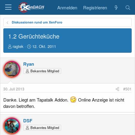
Anmelden
Registrieren
Diskussionen rund um XenForo
1.2 Gerüchteküche
E
E
ragtek
12. Okt. 2011
r
r
s
s
t
t
Ryan
e
e
Bekanntes Mitglied
l
l
l
l
e
t
30. Juli 2013
#501
r
a
m
Danke. Liegt am Tapatalk Addon.
Online Anzeige ist nicht
davon betroffen.
DSF
Bekanntes Mitglied