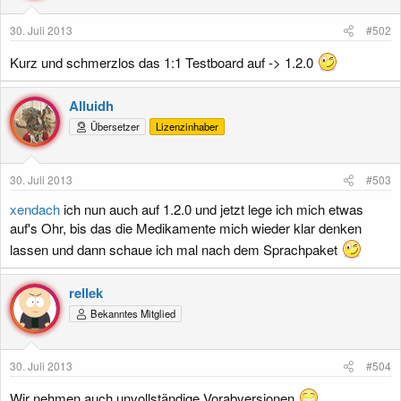
30. Juli 2013
#502
Kurz und schmerzlos das 1:1 Testboard auf -> 1.2.0
Alluidh
Übersetzer
Lizenzinhaber
30. Juli 2013
#503
xendach
ich nun auch auf 1.2.0 und jetzt lege ich mich etwas
auf's Ohr, bis das die Medikamente mich wieder klar denken
lassen und dann schaue ich mal nach dem Sprachpaket
rellek
Bekanntes Mitglied
30. Juli 2013
#504
Wir nehmen auch unvollständige Vorabversionen