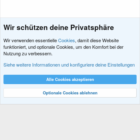
Wir schützen deine Privatsphäre
Wir verwenden essentielle
Cookies
, damit diese Website
funktioniert, und optionale Cookies, um den Komfort bei der
Nutzung zu verbessern.
Diskussionen rund um XenForo
Siehe weitere Informationen und konfiguriere deine Einstellungen
Cookies
XenDACH - Fixed
Deutsch (Du)
Alle Cookies akzeptieren
Kontakt
Nutzungsbedingungen
Datenschutz
Hilfe und Impressum
R
S
Optionale Cookies ablehnen
S
®
Community platform by XenForo
© 2010-2024 XenForo Ltd.