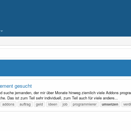
gement gesucht
nd suche jemanden, der mir über Monate hinweg ziemlich viele Addons progra
. Das ist zum Teil sehr individuell, zum Teil auch für viele andere...
addons
auftrag
geld
ideen
job
programmierer
umsetzen
verd