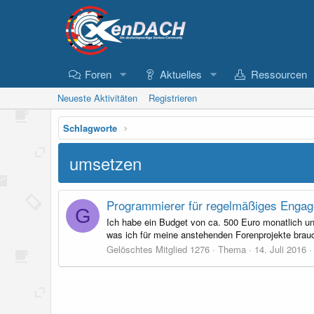
Foren
Aktuelles
Ressourcen
Neueste Aktivitäten
Registrieren
Schlagworte
umsetzen
Programmierer für regelmäßiges Enga
G
Ich habe ein Budget von ca. 500 Euro monatlich u
was ich für meine anstehenden Forenprojekte brauche
Gelöschtes Mitglied 1276
Thema
14. Juli 2016