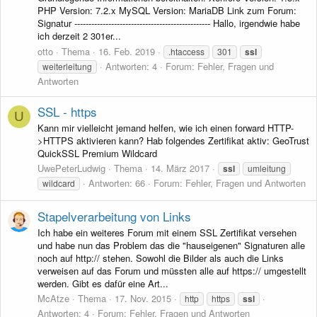
PHP Version: 7.2.x MySQL Version: MariaDB Link zum Forum:
Signatur ------------------------------------------------ Hallo, irgendwie habe
ich derzeit 2 301er...
otto
Thema
16. Feb. 2019
.htaccess
301
ssl
Antworten: 4
Forum:
Fehler, Fragen und
weiterleitung
Antworten
SSL - https
U
Kann mir vielleicht jemand helfen, wie ich einen forward HTTP-
>HTTPS aktivieren kann? Hab folgendes Zertifikat aktiv: GeoTrust
QuickSSL Premium Wildcard
UwePeterLudwig
Thema
14. März 2017
ssl
umleitung
Antworten: 66
Forum:
Fehler, Fragen und Antworten
wildcard
Stapelverarbeitung von Links
Ich habe ein weiteres Forum mit einem SSL Zertifikat versehen
und habe nun das Problem das die "hauseigenen" Signaturen alle
noch auf http:// stehen. Sowohl die Bilder als auch die Links
verweisen auf das Forum und müssten alle auf https:// umgestellt
werden. Gibt es dafür eine Art...
McAtze
Thema
17. Nov. 2015
http
https
ssl
Antworten: 4
Forum:
Fehler, Fragen und Antworten