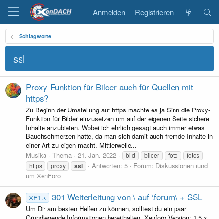
Anmelden
Registrieren
Schlagworte
ssl
Proxy-Funktion für Bilder auch für Quellen mit
https?
Zu Beginn der Umstellung auf https machte es ja Sinn die Proxy-
Funktion für Bilder einzusetzen um auf der eigenen Seite sichere
Inhalte anzubieten. Wobei ich ehrlich gesagt auch immer etwas
Bauchschmerzen hatte, da man sich damit auch fremde Inhalte in
einer Art zu eigen macht. Mittlerweile...
Musika
Thema
21. Jan. 2022
bild
bilder
foto
fotos
Antworten: 5
Forum:
Diskussionen rund
https
proxy
ssl
um XenForo
301 Weiterleitung von \ auf \forum\ + SSL
XF1.x
Um Dir am besten Helfen zu können, solltest du ein paar
Grundlegende Informationen bereithalten. Xenforo Version: 1.5.x