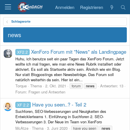
Anmelden
Registrieren
Schlagworte
news
XenForo Forum mit "News" als Landingpage
XF2.2
Huhu, ich benutze seit ein paar Tagen das XenForo Forum. Jetzt
wollte ich mal fragen, wie man eine News Rubrik installiert oder
aktiviert. Es soll als Startseite aktiv sein. Ähnlich wie ein Blog.
Nur statt Blogpostings eben Newsbeiträge. Das Forum soll
natürlich weiterhin da sein. Hier ist ein...
Torque
Thema
2. Okt. 2021
Antworten: 13
forum
news
Forum:
Fragen und Antworten
Have you seen..? - Teil 2
XF 2.2
Suchforen, SEO-Verbesserungen und Neuigkeiten des
Entwicklerteams 1. Einführung in Suchforen 2. SEO-
Verbesserungen 3. Der Neue im Team von XenForo
McAtze
Thema
3. Juni 2020
have you seen
news