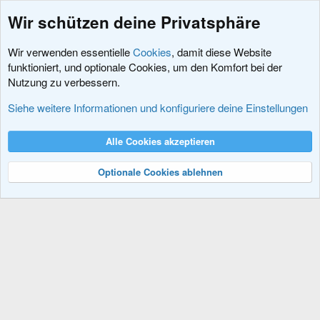
Wir schützen deine Privatsphäre
Wir verwenden essentielle
Cookies
, damit diese Website
funktioniert, und optionale Cookies, um den Komfort bei der
Nutzung zu verbessern.
Schlagworte
Siehe weitere Informationen und konfiguriere deine Einstellungen
Cookies
XenDACH - Fixed
Deutsch (Du)
Alle Cookies akzeptieren
Kontakt
Nutzungsbedingungen
Datenschutz
Hilfe und Impressum
R
S
Optionale Cookies ablehnen
S
®
Community platform by XenForo
© 2010-2024 XenForo Ltd.