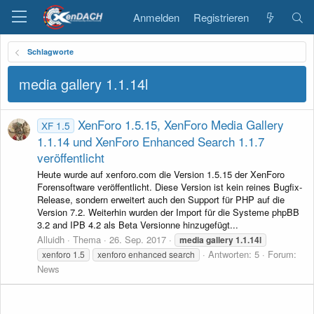
Anmelden
Registrieren
Schlagworte
media gallery 1.1.14l
XenForo 1.5.15, XenForo Media Gallery
XF 1.5
1.1.14 und XenForo Enhanced Search 1.1.7
veröffentlicht
Heute wurde auf xenforo.com die Version 1.5.15 der XenForo
Forensoftware veröffentlicht. Diese Version ist kein reines Bugfix-
Release, sondern erweitert auch den Support für PHP auf die
Version 7.2. Weiterhin wurden der Import für die Systeme phpBB
3.2 and IPB 4.2 als Beta Versionne hinzugefügt...
Alluidh
Thema
26. Sep. 2017
media
gallery
1.1.14l
Antworten: 5
Forum:
xenforo 1.5
xenforo enhanced search
News