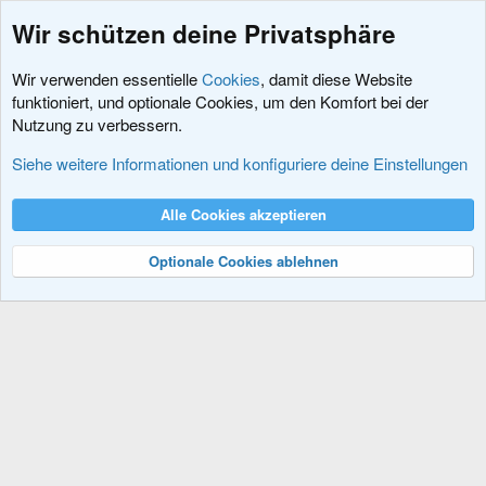
Wir schützen deine Privatsphäre
Wir verwenden essentielle
Cookies
, damit diese Website
funktioniert, und optionale Cookies, um den Komfort bei der
Nutzung zu verbessern.
Schlagworte
Siehe weitere Informationen und konfiguriere deine Einstellungen
Cookies
XenDACH - Fixed
Deutsch (Du)
Alle Cookies akzeptieren
Kontakt
Nutzungsbedingungen
Datenschutz
Hilfe und Impressum
R
S
Optionale Cookies ablehnen
S
®
Community platform by XenForo
© 2010-2024 XenForo Ltd.