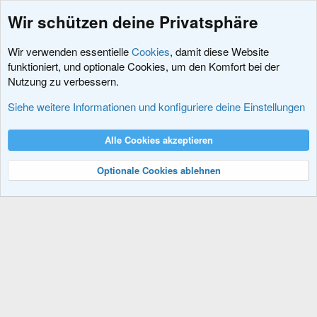
Wir schützen deine Privatsphäre
Wir verwenden essentielle
Cookies
, damit diese Website
funktioniert, und optionale Cookies, um den Komfort bei der
Nutzung zu verbessern.
Schlagworte
Siehe weitere Informationen und konfiguriere deine Einstellungen
Cookies
XenDACH - Fixed
Deutsch (Du)
Alle Cookies akzeptieren
Kontakt
Nutzungsbedingungen
Datenschutz
Hilfe und Impressum
R
S
Optionale Cookies ablehnen
S
®
Community platform by XenForo
© 2010-2024 XenForo Ltd.