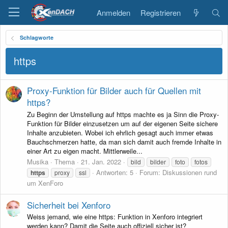
Anmelden
Registrieren
Schlagworte
https
Proxy-Funktion für Bilder auch für Quellen mit
https?
Zu Beginn der Umstellung auf https machte es ja Sinn die Proxy-
Funktion für Bilder einzusetzen um auf der eigenen Seite sichere
Inhalte anzubieten. Wobei ich ehrlich gesagt auch immer etwas
Bauchschmerzen hatte, da man sich damit auch fremde Inhalte in
einer Art zu eigen macht. Mittlerweile...
Musika
Thema
21. Jan. 2022
bild
bilder
foto
fotos
Antworten: 5
Forum:
Diskussionen rund
https
proxy
ssl
um XenForo
Sicherheit bei Xenforo
Weiss jemand, wie eine https: Funktion in Xenforo integriert
werden kann? Damit die Seite auch offiziell sicher ist?