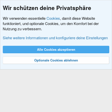
Wir schützen deine Privatsphäre
Wir verwenden essentielle
Cookies
, damit diese Website
funktioniert, und optionale Cookies, um den Komfort bei der
Nutzung zu verbessern.
Schlagworte
Siehe weitere Informationen und konfiguriere deine Einstellungen
Cookies
XenDACH - Fixed
Deutsch (Du)
Alle Cookies akzeptieren
Kontakt
Nutzungsbedingungen
Datenschutz
Hilfe und Impressum
R
S
Optionale Cookies ablehnen
S
®
Community platform by XenForo
© 2010-2024 XenForo Ltd.