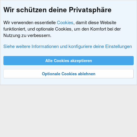
Wir schützen deine Privatsphäre
Wir verwenden essentielle
Cookies
, damit diese Website
funktioniert, und optionale Cookies, um den Komfort bei der
Nutzung zu verbessern.
Schlagworte
Siehe weitere Informationen und konfiguriere deine Einstellungen
Cookies
XenDACH - Fixed
Deutsch (Du)
Alle Cookies akzeptieren
Kontakt
Nutzungsbedingungen
Datenschutz
Hilfe und Impressum
R
S
Optionale Cookies ablehnen
S
®
Community platform by XenForo
© 2010-2024 XenForo Ltd.