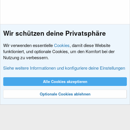
Wir schützen deine Privatsphäre
Wir verwenden essentielle
Cookies
, damit diese Website
funktioniert, und optionale Cookies, um den Komfort bei der
Nutzung zu verbessern.
Tipps und Anleitungen
Siehe weitere Informationen und konfiguriere deine Einstellungen
Cookies
XenDACH - Fixed
Deutsch (Du)
Alle Cookies akzeptieren
Kontakt
Nutzungsbedingungen
Datenschutz
Hilfe und Impressum
R
S
Optionale Cookies ablehnen
S
®
Community platform by XenForo
© 2010-2024 XenForo Ltd.