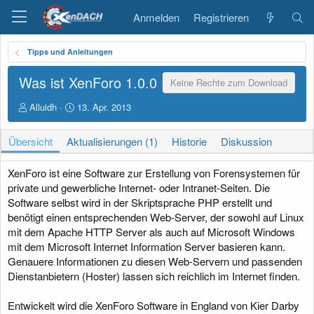
Anmelden
Registrieren
Tipps und Anleitungen
Was ist XenForo
1.0.0
Keine Rechte zum Download
A
D
Alluidh
13. Apr. 2013
u
a
t
t
Übersicht
Aktualisierungen (1)
Historie
Diskussion
o
u
r
m
E
XenForo ist eine Software zur Erstellung von Forensystemen für
r
private und gewerbliche Internet- oder Intranet-Seiten. Die
s
Software selbst wird in der Skriptsprache PHP erstellt und
t
benötigt einen entsprechenden Web-Server, der sowohl auf Linux
e
mit dem Apache HTTP Server als auch auf Microsoft Windows
l
l
mit dem Microsoft Internet Information Server basieren kann.
u
Genauere Informationen zu diesen Web-Servern und passenden
n
Dienstanbietern (Hoster) lassen sich reichlich im Internet finden.
g
Entwickelt wird die XenForo Software in England von Kier Darby