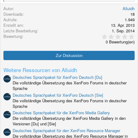
e
a
Autor
Alluidh
k
Downloads
18
t
Aufrufe
1.949
i
Erstellt am
13. Apr. 2013
o
Letzte Bearbeitung
1. Sep. 2014
n
0
Bewertung
e
,
n
0 Bewertung(en)
0
:
0
S
Zur Diskussion
t
e
r
Weitere Ressourcen von Alluidh
n
(
Deutsches Sprachpaket für XenForo Deutsch [Du]
e
Die vollständige Übersetzung des XenForo Forums in deutscher
)
Sprache
Deutsches Sprachpaket für XenForo Deutsch [Sie]
Die vollständige Übersetzung des XenForo Forums in deutscher
Sprache
Deutsches Sprachpaket für die XenForo Media Gallery
Die vollständige Übersetzung der XenForo Media Gallery in den
Versionen [Du] und [Sie]
Deutsches Sprachpaket für den XenForo Resource Manager
Die vollständige Übersetzung des XenForo Resource Manager in