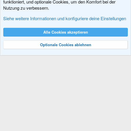
funktioniert, und optionale Cookies, um den Komfort bei der
Nutzung zu verbessern.
Erweiterungen
Siehe weitere Informationen und konfiguriere deine Einstellungen
Cookies
XenDACH - Fixed
Deutsch (Du)
Alle Cookies akzeptieren
Kontakt
Nutzungsbedingungen
Datenschutz
Hilfe und Impressum
R
S
Optionale Cookies ablehnen
S
®
Community platform by XenForo
© 2010-2024 XenForo Ltd.