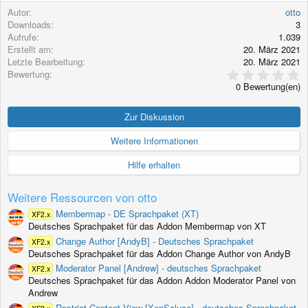
Autor
otto
Downloads
3
Aufrufe
1.039
Erstellt am
20. März 2021
Letzte Bearbeitung
20. März 2021
0
Bewertung
,
0 Bewertung(en)
0
0
S
Zur Diskussion
t
e
Weitere Informationen
r
n
Hilfe erhalten
(
e
)
Weitere Ressourcen von otto
Membermap - DE Sprachpaket (XT)
XF2.x
Deutsches Sprachpaket für das Addon Membermap von XT
Change Author [AndyB] - Deutsches Sprachpaket
XF2.x
Deutsches Sprachpaket für das Addon Change Author von AndyB
Moderator Panel [Andrew] - deutsches Sprachpaket
XF2.x
Deutsches Sprachpaket für das Addon Addon Moderator Panel von
Andrew
Restrict Content View [XenSoluce] - deutsches Sprachpaket