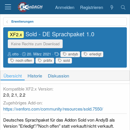
Anmelden
Registrieren
Erweiterungen
Sold - DE Sprachpaket
1.0
XF2.x
Keine Rechte zum Download
A
D
S
otto
20. März 2021
andyb
erledigt
u
a
c
noch offen
präfix
sold
t
t
h
o
u
l
r
m
a
Übersicht
Historie
Diskussion
E
g
r
w
Kompatible XF2.x Version
s
o
2.0
2.1
2.2
t
r
e
t
Zugehöriges Add-on
l
e
https://xenforo.com/community/resources/sold.7550/
l
u
Deutsches Sprachpaket für das Addon Sold von AndyB als
n
Version "Erledigt"/"Noch offen" statt verkauft/nicht verkauft.
g