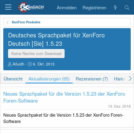
Anmelden
Registrieren
XenForo Produkte
Deutsches Sprachpaket für XenForo
Deutsch [Sie]
1.5.23
Keine Rechte zum Download
A
D
Alluidh
6. Okt. 2013
u
a
t
t
Übersicht
Aktualisierungen (65)
Rezensionen (7)
Historie
o
u
r
m
E
Neues Sprachpaket für die Version 1.5.23 der XenForo
r
Foren-Software
s
13. Dez. 2018
t
e
Neues Sprachpaket für die Version 1.5.23 der XenForo Foren-
l
Software
l
u
n