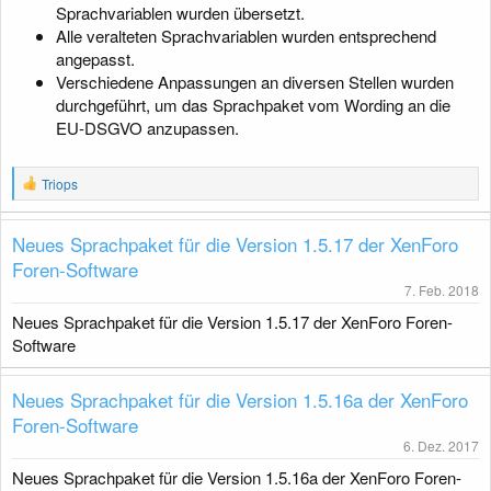
Sprachvariablen wurden übersetzt.
Alle veralteten Sprachvariablen wurden entsprechend
angepasst.
Verschiedene Anpassungen an diversen Stellen wurden
durchgeführt, um das Sprachpaket vom Wording an die
EU-DSGVO anzupassen.
R
Triops
e
a
k
Neues Sprachpaket für die Version 1.5.17 der XenForo
t
Foren-Software
i
o
7. Feb. 2018
n
Neues Sprachpaket für die Version 1.5.17 der XenForo Foren-
e
n
Software
:
Neues Sprachpaket für die Version 1.5.16a der XenForo
Foren-Software
6. Dez. 2017
Neues Sprachpaket für die Version 1.5.16a der XenForo Foren-