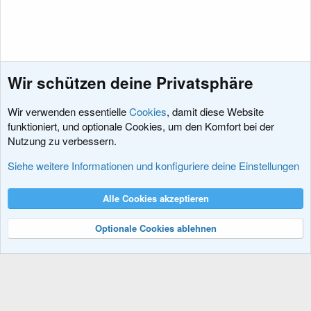
Wir schützen deine Privatsphäre
Wir verwenden essentielle
Cookies
, damit diese Website
funktioniert, und optionale Cookies, um den Komfort bei der
Nutzung zu verbessern.
XenForo Produkte
Siehe weitere Informationen und konfiguriere deine Einstellungen
Cookies
XenDACH - Fixed
Deutsch (Du)
Alle Cookies akzeptieren
Kontakt
Nutzungsbedingungen
Datenschutz
Hilfe und Impressum
R
S
Optionale Cookies ablehnen
S
®
Community platform by XenForo
© 2010-2024 XenForo Ltd.