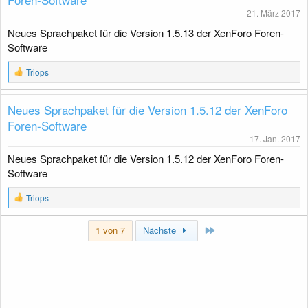
o
21. März 2017
n
Neues Sprachpaket für die Version 1.5.13 der XenForo Foren-
e
n
Software
:
R
Triops
e
a
k
Neues Sprachpaket für die Version 1.5.12 der XenForo
t
Foren-Software
i
o
17. Jan. 2017
n
Neues Sprachpaket für die Version 1.5.12 der XenForo Foren-
e
n
Software
:
R
Triops
e
a
Letzte
k
1 von 7
Nächste
t
i
o
n
e
n
: