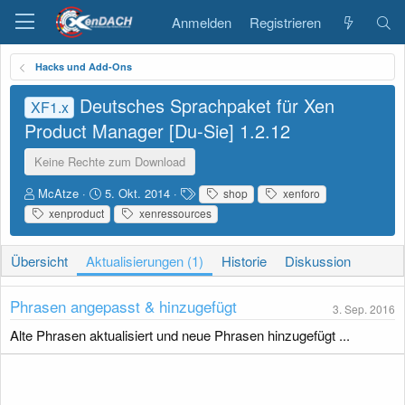
Anmelden
Registrieren
Hacks und Add-Ons
Deutsches Sprachpaket für Xen
XF1.x
Product Manager [Du-Sie]
1.2.12
Keine Rechte zum Download
A
D
S
McAtze
5. Okt. 2014
shop
xenforo
u
a
c
xenproduct
xenressources
t
t
h
o
u
l
r
m
a
Übersicht
Aktualisierungen (1)
Historie
Diskussion
E
g
r
w
Phrasen angepasst & hinzugefügt
s
o
3. Sep. 2016
t
r
Alte Phrasen aktualisiert und neue Phrasen hinzugefügt ...
e
t
l
e
l
u
n