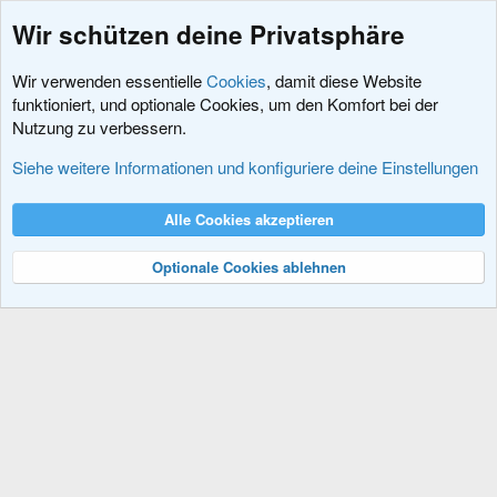
Wir schützen deine Privatsphäre
Wir verwenden essentielle
Cookies
, damit diese Website
funktioniert, und optionale Cookies, um den Komfort bei der
Nutzung zu verbessern.
Hacks und Add-Ons
Siehe weitere Informationen und konfiguriere deine Einstellungen
Cookies
XenDACH - Fixed
Deutsch (Du)
Alle Cookies akzeptieren
Kontakt
Nutzungsbedingungen
Datenschutz
Hilfe und Impressum
R
S
Optionale Cookies ablehnen
S
®
Community platform by XenForo
© 2010-2024 XenForo Ltd.