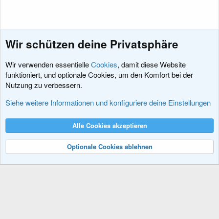
m
m
e
e
m
m
S
S
e
e
t
t
Wir schützen deine Privatsphäre
i
i
m
m
Wir verwenden essentielle
Cookies
, damit diese Website
m
m
funktioniert, und optionale Cookies, um den Komfort bei der
e
e
Nutzung zu verbessern.
Hacks und Add-Ons
Siehe weitere Informationen und konfiguriere deine Einstellungen
Cookies
XenDACH - Fixed
Deutsch (Du)
Alle Cookies akzeptieren
Kontakt
Nutzungsbedingungen
Datenschutz
Hilfe und Impressum
R
S
Optionale Cookies ablehnen
S
®
Community platform by XenForo
© 2010-2024 XenForo Ltd.