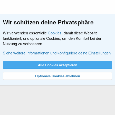
Wir schützen deine Privatsphäre
Wir verwenden essentielle
Cookies
, damit diese Website
funktioniert, und optionale Cookies, um den Komfort bei der
Nutzung zu verbessern.
Hacks und Add-Ons
Siehe weitere Informationen und konfiguriere deine Einstellungen
Cookies
XenDACH - Fixed
Deutsch (Du)
Alle Cookies akzeptieren
Kontakt
Nutzungsbedingungen
Datenschutz
Hilfe und Impressum
R
S
Optionale Cookies ablehnen
S
®
Community platform by XenForo
© 2010-2024 XenForo Ltd.