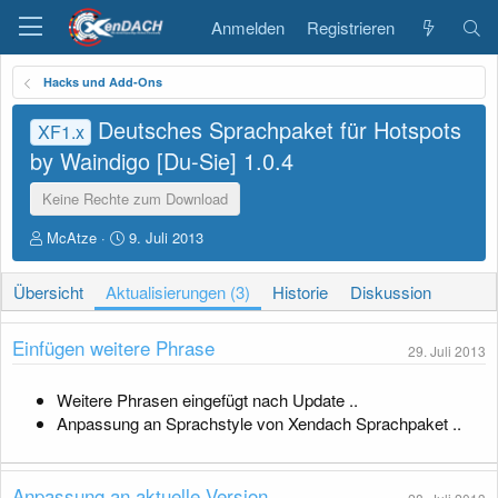
Anmelden
Registrieren
Hacks und Add-Ons
Deutsches Sprachpaket für Hotspots
XF1.x
by Waindigo [Du-Sie]
1.0.4
Keine Rechte zum Download
A
D
McAtze
9. Juli 2013
u
a
t
t
Übersicht
Aktualisierungen (3)
Historie
Diskussion
o
u
r
m
E
Einfügen weitere Phrase
29. Juli 2013
r
s
t
Weitere Phrasen eingefügt nach Update ..
e
Anpassung an Sprachstyle von Xendach Sprachpaket ..
l
l
u
Anpassung an aktuelle Version
n