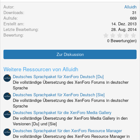
a
Autor
Alluidh
k
Downloads
31
t
Aufrufe
669
i
Erstellt am
14. Dez. 2013
o
Letzte Bearbeitung
28. Aug. 2014
n
0
Bewertung
e
,
n
0 Bewertung(en)
0
:
0
S
Zur Diskussion
t
e
r
Weitere Ressourcen von Alluidh
n
(
Deutsches Sprachpaket für XenForo Deutsch [Du]
e
Die vollständige Übersetzung des XenForo Forums in deutscher
)
Sprache
Deutsches Sprachpaket für XenForo Deutsch [Sie]
Die vollständige Übersetzung des XenForo Forums in deutscher
Sprache
Deutsches Sprachpaket für die XenForo Media Gallery
Die vollständige Übersetzung der XenForo Media Gallery in den
Versionen [Du] und [Sie]
Deutsches Sprachpaket für den XenForo Resource Manager
Die vollständige Übersetzung des XenForo Resource Manager in