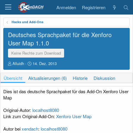
Anmelden
Registrieren
Hacks und Add-Ons
Deutsches Sprachpaket für die Xenforo
User Map
1.1.0
Keine Rechte zum Download
A
D
Alluidh
14. Dez. 2013
u
a
t
t
Übersicht
Aktualisierungen (6)
Historie
Diskussion
o
u
r
m
E
Dies ist das deutsche Sprachpaket für das Add-On Xenforo User
r
Map
s
t
Original-Autor:
localhost8080
e
Link zum Original-Add-On:
Xenforo User Map
l
l
u
Autor bei
xendach
:
localhost8080
n