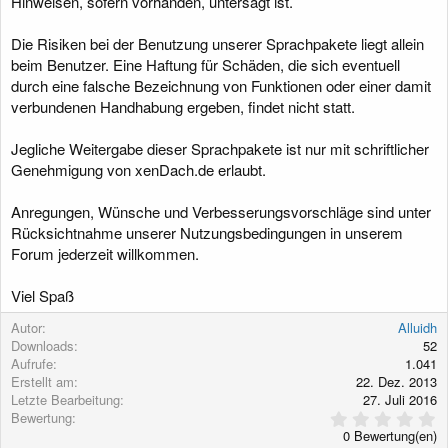
Hinweisen, sofern vorhanden, untersagt ist.
Die Risiken bei der Benutzung unserer Sprachpakete liegt allein
beim Benutzer. Eine Haftung für Schäden, die sich eventuell
durch eine falsche Bezeichnung von Funktionen oder einer damit
verbundenen Handhabung ergeben, findet nicht statt.
Jegliche Weitergabe dieser Sprachpakete ist nur mit schriftlicher
Genehmigung von xenDach.de erlaubt.
Anregungen, Wünsche und Verbesserungsvorschläge sind unter
Rücksichtnahme unserer Nutzungsbedingungen in unserem
Forum jederzeit willkommen.
Viel Spaß
Autor
Alluidh
Downloads
52
Aufrufe
1.041
Erstellt am
22. Dez. 2013
Letzte Bearbeitung
27. Juli 2016
0
Bewertung
,
0 Bewertung(en)
0