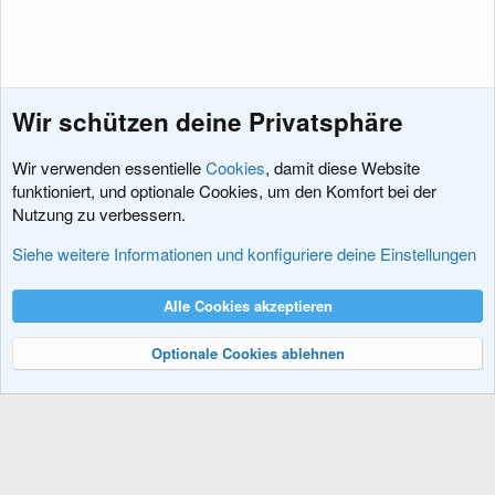
Wir schützen deine Privatsphäre
Wir verwenden essentielle
Cookies
, damit diese Website
funktioniert, und optionale Cookies, um den Komfort bei der
Nutzung zu verbessern.
Hacks und Add-Ons
Siehe weitere Informationen und konfiguriere deine Einstellungen
Cookies
XenDACH - Fixed
Deutsch (Du)
Alle Cookies akzeptieren
Kontakt
Nutzungsbedingungen
Datenschutz
Hilfe und Impressum
R
S
Optionale Cookies ablehnen
S
®
Community platform by XenForo
© 2010-2024 XenForo Ltd.