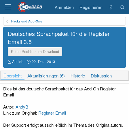
Anmelden
Registrieren
Hacks und Add-Ons
Deutsches Sprachpaket für die Register
Email
3.5
Keine Rechte zum Download
A
D
Alluidh
22. Dez. 2013
u
a
t
t
Übersicht
Aktualisierungen (6)
Historie
Diskussion
o
u
r
m
E
Dies ist das deutsche Sprachpaket für das Add-On Register
r
Email
s
t
Autor:
AndyB
e
Link zum Original:
Register Email
l
l
u
Der Support erfolgt ausschließlich im Thema des Originalautors.
n