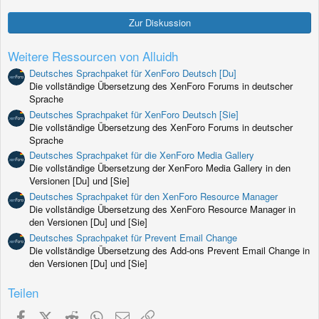
0
S
Zur Diskussion
t
e
r
Weitere Ressourcen von Alluidh
n
(
Deutsches Sprachpaket für XenForo Deutsch [Du]
e
Die vollständige Übersetzung des XenForo Forums in deutscher
)
Sprache
Deutsches Sprachpaket für XenForo Deutsch [Sie]
Die vollständige Übersetzung des XenForo Forums in deutscher
Sprache
Deutsches Sprachpaket für die XenForo Media Gallery
Die vollständige Übersetzung der XenForo Media Gallery in den
Versionen [Du] und [Sie]
Deutsches Sprachpaket für den XenForo Resource Manager
Die vollständige Übersetzung des XenForo Resource Manager in
den Versionen [Du] und [Sie]
Deutsches Sprachpaket für Prevent Email Change
Die vollständige Übersetzung des Add-ons Prevent Email Change in
den Versionen [Du] und [Sie]
Teilen
Facebook
X (Twitter)
Reddit
WhatsApp
E-Mail
Link