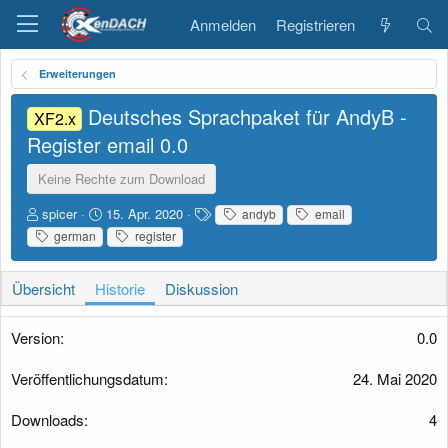
Anmelden
Registrieren
Erweiterungen
Deutsches Sprachpaket für AndyB -
XF2.x
Register email
0.0
Keine Rechte zum Download
A
D
S
spicer
15. Apr. 2020
andyb
email
u
a
c
german
register
t
t
h
o
u
l
r
m
a
Übersicht
Historie
Diskussion
E
g
r
w
0.0
s
o
t
r
e
t
24. Mai 2020
l
e
l
4
u
n