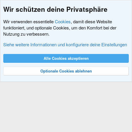
Wir schützen deine Privatsphäre
Wir verwenden essentielle
Cookies
, damit diese Website
funktioniert, und optionale Cookies, um den Komfort bei der
Nutzung zu verbessern.
Erweiterungen
Siehe weitere Informationen und konfiguriere deine Einstellungen
Cookies
XenDACH - Fixed
Deutsch (Du)
Alle Cookies akzeptieren
Kontakt
Nutzungsbedingungen
Datenschutz
Hilfe und Impressum
R
S
Optionale Cookies ablehnen
S
®
Community platform by XenForo
© 2010-2024 XenForo Ltd.